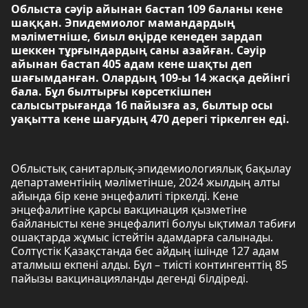
Облыста сәуір айынан бастап 109 баланы кене
шаққан. Эпидемиолог мамандардың
мәліметніше, биыл өңірде кенеден зардап
шеккен тұрғындардың саны азайған. Сәуір
айынан бастап 405 адам кене шақты деп
шағымданған. Олардың 109-ы 14 жасқа дейінгі
бала. Бұл былтырғы көрсеткішпен
салысытрығанда 16 пайызға аз, былтыр осы
уақытта кене шағудың 470 дерегі тіркелген еді.
Облыстық санитарлық-эпидемиологиялық бақылау
департаментінің мәліметінше, 2024 жылдың алты
айында бір кене энцефалиті тіркелді. Кене
энцефалитіне қарсы вакцинация қызметіне
байланысты кене энцефалиті болуы ықтимал табиғи
ошақтарда жұмыс істейтін адамдарға салынады.
Солтүстік Қазақстанда бес айдың ішінде 127 адам
аталмыш екпені алды. Бұл – тиісті контингенттің 85
пайызы вакцинацияланды дегенді білдіреді.