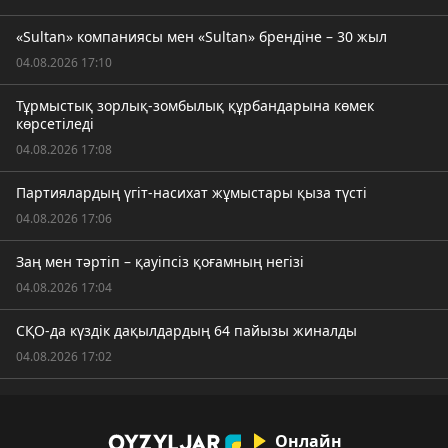
«Sultan» компаниясы мен «Sultan» брендіне – 30 жыл
04.08.2026 17:10
Тұрмыстық зорлық-зомбылық құрбандарына көмек
көрсетіледі
04.08.2026 17:08
Партиялардың үгіт-насихат жұмыстары қыза түсті
04.08.2026 17:06
Заң мен тәртіп – қауіпсіз қоғамның негізі
04.08.2026 17:04
СҚО-да күздік дақылдардың 64 пайызы жиналды
04.08.2026 17:02
Онлайн