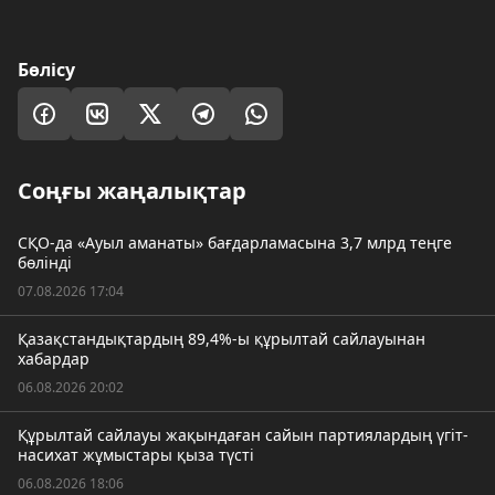
Бөлісу
Соңғы жаңалықтар
СҚО-да «Ауыл аманаты» бағдарламасына 3,7 млрд теңге
бөлінді
07.08.2026 17:04
Қазақстандықтардың 89,4%-ы құрылтай сайлауынан
хабардар
06.08.2026 20:02
Құрылтай сайлауы жақындаған сайын партиялардың үгіт-
насихат жұмыстары қыза түсті
06.08.2026 18:06