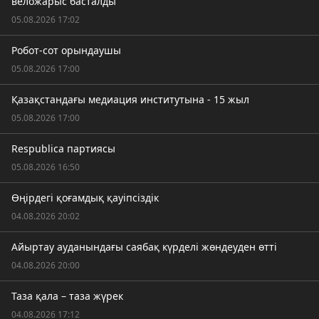
веложарыс басталды
05.08.2026 17:02
Робот-сот орындаушы
05.08.2026 17:00
Қазақстандағы медиация институтына - 15 жыл
05.08.2026 17:00
Respublica партиясы
05.08.2026 16:50
Өңірдегі қоғамдық қауіпсіздік
04.08.2026 20:02
Айыртау ауданындағы саябақ күрделі жөндеуден өтті
04.08.2026 20:00
Таза қала – таза жүрек
04.08.2026 17:12