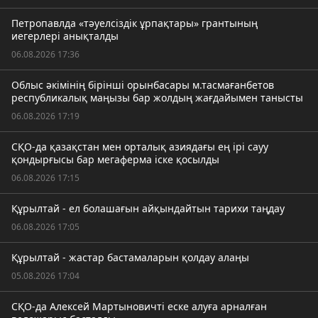
Петропавлда «тәуелсіздік ұрпақтары» грантының
иегерлері анықталды
06.08.2026 17:36
Облыс әкімінің бірінші орынбасары м.тасмағанбетов
республикалық маңызы бар жолдың жағдайымен танысты
06.08.2026 17:19
СҚО-да қазақстан мен орталық азиядағы ең ірі сауу
қондырғысы бар мегаферма іске қосылды
06.08.2026 17:15
Құрылтай - ел болашағын айқындайтын тарихи таңдау
06.08.2026 17:05
Құрылтай - жастар бастамаларын қолдау алаңы
05.08.2026 17:04
СҚО-да Алексей Мартыновичті еске алуға арналған