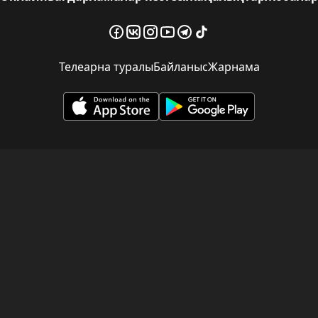
Телеарна туралы
Байланыс
Жарнама