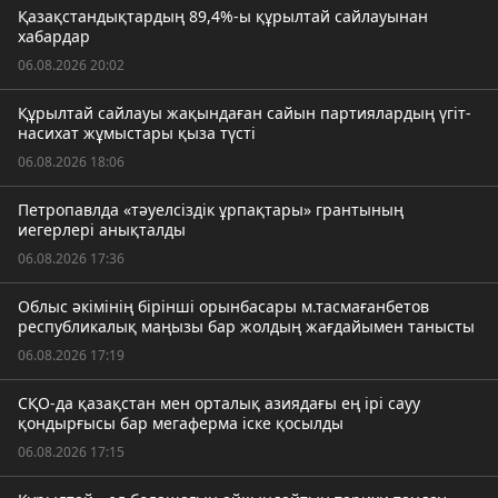
Қазақстандықтардың 89,4%-ы құрылтай сайлауынан
хабардар
06.08.2026 20:02
Құрылтай сайлауы жақындаған сайын партиялардың үгіт-
насихат жұмыстары қыза түсті
06.08.2026 18:06
Петропавлда «тәуелсіздік ұрпақтары» грантының
иегерлері анықталды
06.08.2026 17:36
Облыс әкімінің бірінші орынбасары м.тасмағанбетов
республикалық маңызы бар жолдың жағдайымен танысты
06.08.2026 17:19
СҚО-да қазақстан мен орталық азиядағы ең ірі сауу
қондырғысы бар мегаферма іске қосылды
06.08.2026 17:15