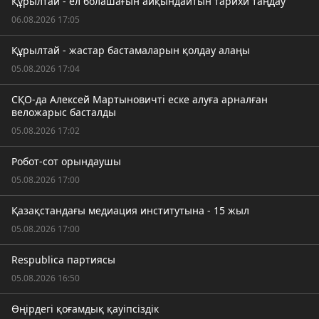
Құрылтай - ел болашағын айқындайтын тарихи таңдау
06.08.2026 17:05
Құрылтай - жастар бастамаларын қолдау алаңы
05.08.2026 17:04
СҚО-да Алексей Мартыновичті еске алуға арналған
веложарыс басталды
05.08.2026 17:02
Робот-сот орындаушы
05.08.2026 17:00
Қазақстандағы медиация институтына - 15 жыл
05.08.2026 17:00
Respublica партиясы
05.08.2026 16:50
Өңірдегі қоғамдық қауіпсіздік