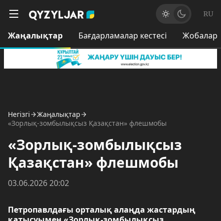
RU
Жаңалықтар
Бағдарламалар кестесі
Жобалар
Негізгі
Жаңалықтар
«Зорлық-зомбылықсыз Қазақстан» флешмобы
«Зорлық-зомбылықсыз
Қазақстан» флешмобы
03.06.2026 20:02
Петропавлдағы орталық алаңда жастардың
қатысуымен «Зорлық-зомбылықсыз