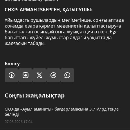
СНХР: АРМАН ІЗБЕРГЕН, ҚАТЫСУШЫ:
Ұйымдастырушылардың мәліметінше, соңғы аптада
қоғамда өзара құрмет мәдениетін қалыптастыруға
бағытталған осындай онға жуық акция өткен. Бұл
бағыттағы жүйелі жұмыстар алдағы уақытта да
жалғасын табады.
Бөлісу
Соңғы жаңалықтар
СҚО-да «Ауыл аманаты» бағдарламасына 3,7 млрд теңге
бөлінді
07.08.2026 17:04