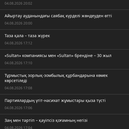
04.08.2026 20:02
Айыртау ауданындағы саябақ күрделі жөндеуден өтті
04.08.2026 20:00
Таза қала – таза жүрек
04.08.2026 17:12
«Sultan» компаниясы мен «Sultan» брендіне – 30 жыл
04.08.2026 17:10
Тұрмыстық зорлық-зомбылық құрбандарына көмек
көрсетіледі
04.08.2026 17:08
Партиялардың үгіт-насихат жұмыстары қыза түсті
04.08.2026 17:06
Заң мен тәртіп – қауіпсіз қоғамның негізі
04.08.2026 17:04