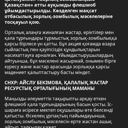
Қазақстан» атты ауқымды флешмоб
ұйымдастырылды. Көзделген мақсат
отбасылық зорлық-зомбылық мәселелеріне
тосқауыл қою.
Орталық алаңға жиналған жастар, еріктілер мен
қала тұрғындары тұрмыстық зорлық-зомбылыққа
қарсы бірлесе үн қатты. Бұл акция қоғамда өзара
сыйластық пен қауіпсіздік құндылықтарын
насихаттауға арналған. Ұйымдастырушылардың
айтуынша, бұл мәселені жасырмай, онымен бірге
күресу және жастар арасында зорлыққа қарсы
мәдениет қалыптастыру басты міндет.
СНХР: АЙСЛУ БЕКІМОВА, ҚАЛАЛЫҚ ЖАСТАР
РЕСУРСТЫҚ ОРТАЛЫҒЫНЫҢ МАМАНЫ
Маңызды әлеуметтік тақырыпты арқау еткен
флешмоб қала тұрғындарының басын қосты. Іс-
шараға әсіресе мектеп оқушылары өте белсенді
қатысты. Өскелең ұрпақтың пайымдауынша,
зорлық-зомбылық мәселесін ерте жастан ашық
айтып, талқылау қажет.