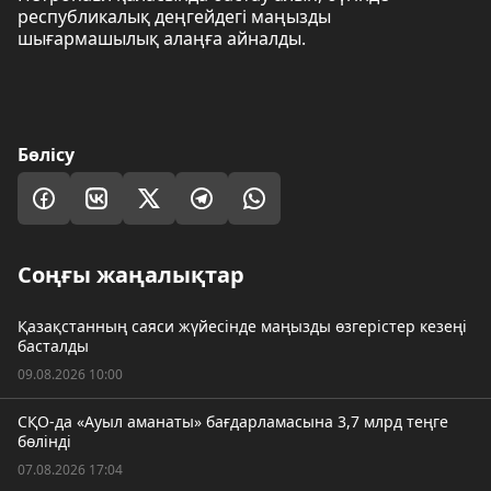
республикалық деңгейдегі маңызды
шығармашылық алаңға айналды.
Бөлісу
Соңғы жаңалықтар
Қазақстанның саяси жүйесінде маңызды өзгерістер кезеңі
басталды
09.08.2026 10:00
СҚО-да «Ауыл аманаты» бағдарламасына 3,7 млрд теңге
бөлінді
07.08.2026 17:04