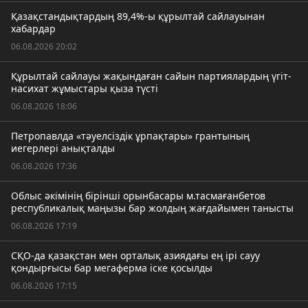
Қазақстандықтардың 89,4%-ы құрылтай сайлауынан
хабардар
06.08.2026 20:02
Құрылтай сайлауы жақындаған сайын партиялардың үгіт-
насихат жұмыстары қыза түсті
06.08.2026 18:06
Петропавлда «тәуелсіздік ұрпақтары» грантының
иегерлері анықталды
06.08.2026 17:36
Облыс әкімінің бірінші орынбасары м.тасмағанбетов
республикалық маңызы бар жолдың жағдайымен танысты
06.08.2026 17:19
СҚО-да қазақстан мен орталық азиядағы ең ірі сауу
қондырғысы бар мегаферма іске қосылды
06.08.2026 17:15