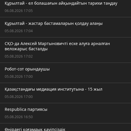
Құрылтай - ел болашағын айқындайтын тарихи таңдау
06.08.2026 17:05
Құрылтай - жастар бастамаларын қолдау алаңы
05.08.2026 17:04
СҚО-да Алексей Мартыновичті еске алуға арналған
веложарыс басталды
05.08.2026 17:02
Робот-сот орындаушы
05.08.2026 17:00
Қазақстандағы медиация институтына - 15 жыл
05.08.2026 17:00
Respublica партиясы
05.08.2026 16:50
Өңірдегі қоғамдық қауіпсіздік