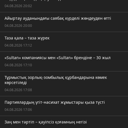
04.08.2026 20:02
Айыртау ауданындағы саябақ күрделі жөндеуден өтті
04.08.2026 20:00
Таза қала – таза жүрек
04.08.2026 17:12
«Sultan» компаниясы мен «Sultan» брендіне – 30 жыл
04.08.2026 17:10
Тұрмыстық зорлық-зомбылық құрбандарына көмек
көрсетіледі
04.08.2026 17:08
Партиялардың үгіт-насихат жұмыстары қыза түсті
04.08.2026 17:06
Заң мен тәртіп – қауіпсіз қоғамның негізі