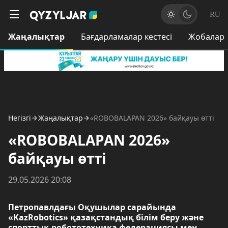
RU
Жаңалықтар
Бағдарламалар кестесі
Жобалар
Негізгі
Жаңалықтар
«ROBOBALAPAN 2026» байқауы өтті
«ROBOBALAPAN 2026»
байқауы өтті
29.05.2026 20:08
Петропавлдағы Оқушылар сарайында
«KazRobotics» қазақстандық білім беру және
спорттық робототехника федерациясы мен