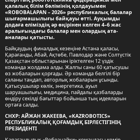
қалалық білім бөлімінің қолдауымен
«ROBOBALAPAN – 2026» республикалық балалар
шығармашылығы байқауы өтті. Ауқымды
додаға еліміздің әр өңірінен келген 4–6 жас
аралығындағы балалар мен олардың ата-
аналары қатысты.
Байқаудың финалдық кезеңіне Астана қаласы,
Қарағанды, Абай, Ақтөбе, Павлодар және Солтүстік
Қазақстан облыстарынан іріктелген 12 үздік
команда жолдама алды. Жалпы саны 60 қатысушы
өз жобаларын қорғады. Әр команда белгілі бір
саланы таңдап, авторлық жобаларын ұсынды.
Қатысушылар көлік, энергетика, ауыл
шаруашылығы, медицина, пайдалы қазбаларды
өндіру секілді бағыттар бойынша тың идеяларын
ортаға салды.
СНХР: АЙЖАН ЖАКЕЕВА, «KAZROBOTICS»
РЕСПУБЛИКАЛЫҚ ҚОҒАМДЫҚ БІРЛЕСТІГІНІҢ
ПРЕЗИДЕНТІ
Қарағандылық «Робознайки» командасы көмір