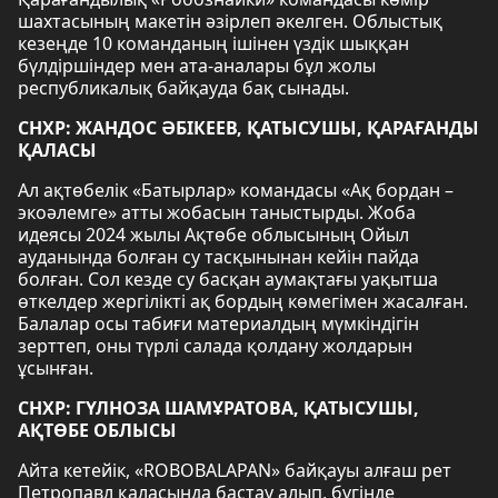
шахтасының макетін әзірлеп әкелген. Облыстық
кезеңде 10 команданың ішінен үздік шыққан
бүлдіршіндер мен ата-аналары бұл жолы
республикалық байқауда бақ сынады.
СНХР: ЖАНДОС ӘБІКЕЕВ, ҚАТЫСУШЫ, ҚАРАҒАНДЫ
ҚАЛАСЫ
Ал ақтөбелік «Батырлар» командасы «Ақ бордан –
экоәлемге» атты жобасын таныстырды. Жоба
идеясы 2024 жылы Ақтөбе облысының Ойыл
ауданында болған су тасқынынан кейін пайда
болған. Сол кезде су басқан аумақтағы уақытша
өткелдер жергілікті ақ бордың көмегімен жасалған.
Балалар осы табиғи материалдың мүмкіндігін
зерттеп, оны түрлі салада қолдану жолдарын
ұсынған.
СНХР: ГҮЛНОЗА ШАМҰРАТОВА, ҚАТЫСУШЫ,
АҚТӨБЕ ОБЛЫСЫ
Айта кетейік, «ROBOBALAPAN» байқауы алғаш рет
Петропавл қаласында бастау алып, бүгінде