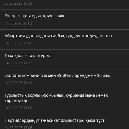
05.08.2026 16:50
Өңірдегі қоғамдық қауіпсіздік
04.08.2026 20:02
Айыртау ауданындағы саябақ күрделі жөндеуден өтті
04.08.2026 20:00
Таза қала – таза жүрек
04.08.2026 17:12
«Sultan» компаниясы мен «Sultan» брендіне – 30 жыл
04.08.2026 17:10
Тұрмыстық зорлық-зомбылық құрбандарына көмек
көрсетіледі
04.08.2026 17:08
Партиялардың үгіт-насихат жұмыстары қыза түсті
04.08.2026 17:06