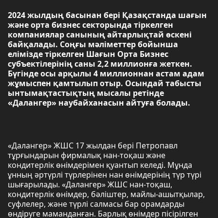
2024 жылдың басынан бері Қазақстанда шағын
және орта бизнес секторында тіркелген
компаниялар санының айтарлықтай өскені
байқалады. Соңғы мәліметтер бойынша
елімізде тіркелген Шағын Орта Бизнес
субъектілерінің саны 2,2 миллионға жеткен.
Бүгінде осы арқылы 4 миллионнан астам адам
жұмыспен қамтылып отыр. Осындай табысты
ынтымақтастықтың мысалы ретінде
«Далангер» наубайханасын айтуға болады.
«Далангер» ЖШС 17 жылдан бері Петропавл
тұрғындарын фирмалық нан-тоқаш және
кондитерлік өнімдерімен қуантып келеді. Мұнда
ұнның әртүрлі түрлерінен нан өнімдерінің түр түрі
шығарылады. «Далангер» ЖШС нан-тоқаш,
кондитерлік өнімдер, бәліштер, майлы-ашытқылар,
суфлелер, және түрлі салмасы бар орамдарды
өндіруге маманданған. Барлық өнімдер пісірілген