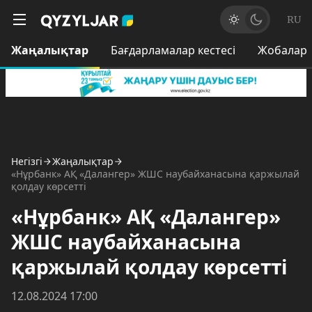
RU
Жаңалықтар
Бағдарламалар кестесі
Жобалар
Негізгі
Жаңалықтар
«Нұрбанк» АҚ «Далангер» ЖШС наубайханасына қаржылай
қолдау көрсетті
«Нұрбанк» АҚ «Далангер»
ЖШС наубайханасына
қаржылай қолдау көрсетті
12.08.2024 17:00