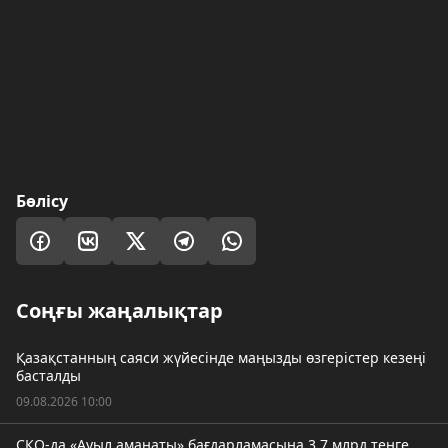
Бөлісу
Соңғы жаңалықтар
Қазақстанның саяси жүйесінде маңызды өзгерістер кезеңі
басталды
09.08.2026 10:00
СҚО-да «Ауыл аманаты» бағдарламасына 3,7 млрд теңге