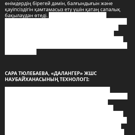
өнімдердің бірегей дәмін, балғындығын және
қауіпсіздігін қамтамасыз ету үшін қатаң сапалық
бақылаудан өтеді.
Өткен жылы «Далангер»
серіктестігінің басшылығы «Нұрбанк» АҚ-нан несие
рәсімдеп, заманауи өндіріс құрал-жабдықтарын
сатып алған. Жаңа технологияның арқасында
кәсіпорын өнім көлемін ұлғайтып, жоғары сапалы
кондитерлік тағамдардың жаңа түрлерін шығаруды
жолға қойды.
САРА ТЮЛЕБАЕВА, «ДАЛАНГЕР» ЖШС
НАУБАЙХАНАСЫНЫҢ ТЕХНОЛОГІ:
- 2023 жылы біз наубайханамызға құрал-
жабдық алу үшін Нұрбанк АҚ 49 миллион теңге
көлемінде несие алдық, сонымен қатар
айналым қаражатын толықтыру үшін 100
миллион теңгеден астам сомаға екінші несие
желісін аштық. Кредит мөлшерлемесін «Даму»
Қоры субсидиялады, бұл бізге төмендетілген
пайыздық мөлшерлемемен қарыз алуға және