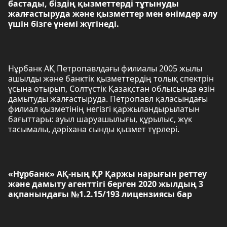
бастады, біздің қызметтерді тұтынуды
жалғастыруда және қызметтер мен өнімдер алу
үшін бізге үнемі жүгінеді.
Нұрбанк АҚ Петропавлдағы филиалы 2005 жылы
ашылды және банктік қызметтердің толық спектрін
ұсына отырып, Солтүстік Қазақстан облысында өзін
дамытуды жалғастыруда. Петропавл қаласындағы
филиал қызметінің негізгі қаржыландырылатын
бағыттары: ауыл шаруашылығы, құрылыс, жүк
тасымалы, дәріхана сынды қызмет түрлері.
«Нұрбанк» АҚ-ның ҚР Қаржы нарығын реттеу
және дамыту агенттігі берген 2020 жылдың 3
ақпанындағы №1.2.15/193 лицензиясы бар