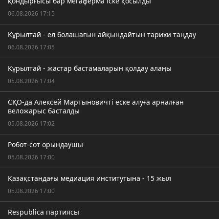
қондырғысы бар мегаферма іске қосылды
06.08.2026 17:15
Құрылтай - ел болашағын айқындайтын тарихи таңдау
06.08.2026 17:05
Құрылтай - жастар бастамаларын қолдау алаңы
05.08.2026 17:04
СҚО-да Алексей Мартыновичті еске алуға арналған
веложарыс басталды
05.08.2026 17:02
Робот-сот орындаушы
05.08.2026 17:00
Қазақстандағы медиация институтына - 15 жыл
05.08.2026 17:00
Respublica партиясы