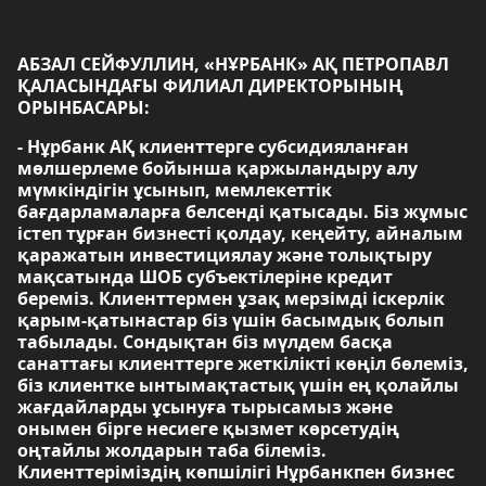
АБЗАЛ СЕЙФУЛЛИН, «НҰРБАНК» АҚ ПЕТРОПАВЛ
ҚАЛАСЫНДАҒЫ ФИЛИАЛ ДИРЕКТОРЫНЫҢ
ОРЫНБАСАРЫ:
- Нұрбанк АҚ клиенттерге субсидияланған
мөлшерлеме бойынша қаржыландыру алу
мүмкіндігін ұсынып, мемлекеттік
бағдарламаларға белсенді қатысады. Біз жұмыс
істеп тұрған бизнесті қолдау, кеңейту, айналым
қаражатын инвестициялау және толықтыру
мақсатында ШОБ субъектілеріне кредит
береміз. Клиенттермен ұзақ мерзімді іскерлік
қарым-қатынастар біз үшін басымдық болып
табылады. Сондықтан біз мүлдем басқа
санаттағы клиенттерге жеткілікті көңіл бөлеміз,
біз клиентке ынтымақтастық үшін ең қолайлы
жағдайларды ұсынуға тырысамыз және
онымен бірге несиеге қызмет көрсетудің
оңтайлы жолдарын таба білеміз.
Клиенттеріміздің көпшілігі Нұрбанкпен бизнес