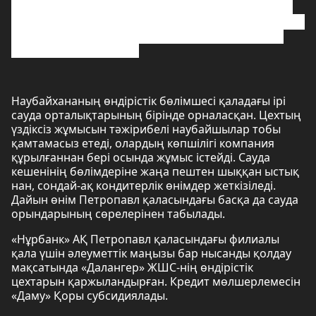
оның алу құнын төмендетуге мүмкіндік берді.
Болашақта біз сенімді серіктесіміз – Нұрбанк АҚ-
мен ынтымақтастығымызды жалғастыруды
жоспарлап отырмыз.
Наубайхананың өндірістік бөлімшесі қаладағы ірі
сауда орталықтарының бірінде орналасқан. Цехтың
үздіксіз жұмысын тәжірибелі наубайшылар тобы
қамтамасыз етеді, олардың көпшілігі компания
құрылғаннан бері осында жұмыс істейді. Сауда
кешенінің бөлімдеріне жаңа пештен шыққан ыстық
нан, сондай-ақ кондитерлік өнімдер жеткізіледі.
Дайын өнім Петропавл қаласындағы басқа да сауда
орындарының сөрелерінен табылады.
«Нұрбанк» АҚ Петропавл қаласындағы филиалы
қала үшін әлеуметтік маңызы бар нысанды қолдау
мақсатында «Далангер» ЖШС-нің өндірістік
цехтарын қаржыландырған. Кредит мөлшерлемесін
«Даму» Қоры субсидиялады.