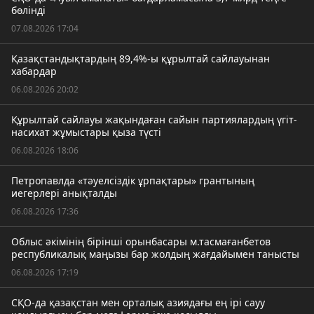
бөлінді
07.08.2026 17:04
Қазақстандықтардың 89,4%-ы құрылтай сайлауынан
хабардар
06.08.2026 20:02
Құрылтай сайлауы жақындаған сайын партиялардың үгіт-
насихат жұмыстары қыза түсті
06.08.2026 18:06
Петропавлда «тәуелсіздік ұрпақтары» грантының
иегерлері анықталды
06.08.2026 17:36
Облыс әкімінің бірінші орынбасары м.тасмағанбетов
республикалық маңызы бар жолдың жағдайымен танысты
06.08.2026 17:19
СҚО-да қазақстан мен орталық азиядағы ең ірі сауу