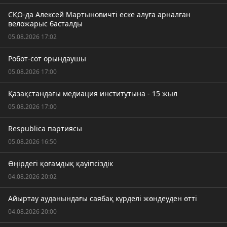
СҚО-да Алексей Мартыновичті еске алуға арналған
веложарыс басталды
05.08.2026 17:02
Робот-сот орындаушы
05.08.2026 17:00
Қазақстандағы медиация институтына - 15 жыл
05.08.2026 17:00
Respublica партиясы
05.08.2026 16:50
Өңірдегі қоғамдық қауіпсіздік
04.08.2026 20:02
Айыртау ауданындағы саябақ күрделі жөндеуден өтті
04.08.2026 20:00