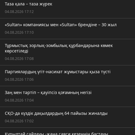
Таза қала – таза жүрек
04.08.2026 17:12
«Sultan» компаниясы мен «Sultan» брендіне – 30 жыл
04.08.2026 17:10
Тұрмыстық зорлық-зомбылық құрбандарына көмек
көрсетіледі
04.08.2026 17:08
Партиялардың үгіт-насихат жұмыстары қыза түсті
04.08.2026 17:06
Заң мен тәртіп – қауіпсіз қоғамның негізі
04.08.2026 17:04
СҚО-да күздік дақылдардың 64 пайызы жиналды
04.08.2026 17:02
Құрылтай сайлауы -жаңа саяси кезеңнің бастауы