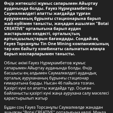
Өңір жетекшісі жұмыс сапарымен Айыртау
ауданында болды. Ғауез Нұрмұхамбетов
Саумалкөлдегі апатты жағдайда тұрған
аурухананың бұрынғы стационарына барып
жай-күйімен танысты, жаңадан ашылған "Botai
CREATIVE" орталығына барып аудан
жастарымен кездесті, орталықтың
артықшылықтарын бағамдады. Сондай-ақ
Ғауез Торсанұлы Tin One Mining компаниясының
тау-кен байыту комбинаты салынатын алаңға
барып жоспарларымен танысты.
Облыс әкімі Ғауез Нұрмұхамбетов жұмыс
сапарымен Айыртау ауданында болды. Өңір
басшысы ең алдымен Саумалкөлдегі аудандық
орталық аурухананың бұрынғы стационар
ғимаратына барды. Нысан 46 пайызға тозған.
Қазіргі күні ол апатты жағдайда тұр. Осыған
байланысты қазіргі күні жаңа аурухана салу мәселесі
қарастырылып жатыр
Бұдан соң Ғауез Торсанұлы Саумалкөлде жаңадан
ашылған "Botai CREATIVE" орталығына келді. Мұнда