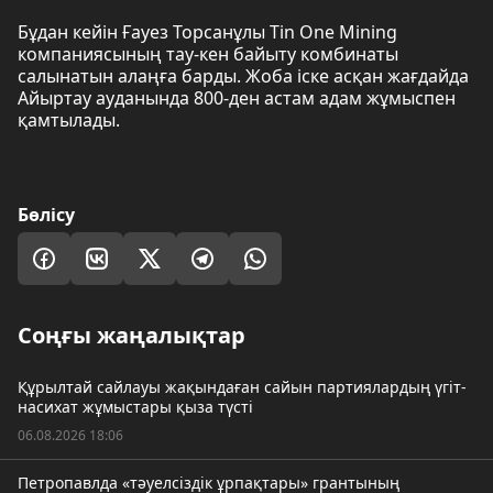
Бұдан кейін Ғауез Торсанұлы Tin One Mining
компаниясының тау-кен байыту комбинаты
салынатын алаңға барды. Жоба іске асқан жағдайда
Айыртау ауданында 800-ден астам адам жұмыспен
қамтылады.
Бөлісу
Соңғы жаңалықтар
Құрылтай сайлауы жақындаған сайын партиялардың үгіт-
насихат жұмыстары қыза түсті
06.08.2026 18:06
Петропавлда «тәуелсіздік ұрпақтары» грантының