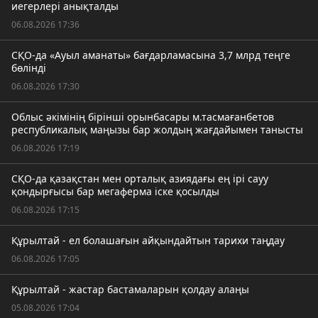
иегерлері анықталды
06.08.2026 17:36
СҚО-да «Ауыл аманаты» бағдарламасына 3,7 млрд теңге
бөлінді
06.08.2026 17:30
Облыс әкімінің бірінші орынбасары м.тасмағанбетов
республикалық маңызы бар жолдың жағдайымен танысты
06.08.2026 17:19
СҚО-да қазақстан мен орталық азиядағы ең ірі сауу
қондырғысы бар мегаферма іске қосылды
06.08.2026 17:15
Құрылтай - ел болашағын айқындайтын тарихи таңдау
06.08.2026 17:05
Құрылтай - жастар бастамаларын қолдау алаңы
05.08.2026 17:04