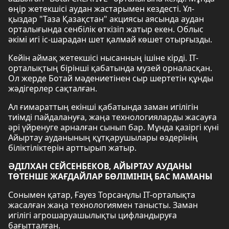
өңір жетекшісі аудан жастарымен кездесті. Ұл-
қыздар "Таза Қазақстан" акциясы аясында аудан
орталығында сенбілік өткізіп жатыр екен. Облыс
әкімі игі іс-шарадан шет қалмай көшет отырғызды.
Кейін аймақ жетекшісі нысанның ішіне кірді. IT-
орталықтың бірінші қабатында музей орналасқан.
Ол жерде Ботай мәдениетінен сыр шертетін құнды
жәдігерлер сақталған.
Ал ғимараттың екінші қабатында заман игілігін
тиімді пайдалануға, жаңа технологияларды жасауға
әрі үйренуге арналған сынып бар. Мұнда қазіргі күні
Айыртау ауданының құтқарушылары өздерінің
біліктіліктерін арттырып жатыр.
ӘДІЛХАН СЕЙСЕНБЕКОВ, АЙЫРТАУ АУДАНЫ
ТӨТЕНШЕ ЖАҒДАЙЛАР БӨЛІМІНІҢ БАС МАМАНЫ
Сонымен қатар, Ғауез Торсанұлы IT-орталықта
жасалған жаңа технологиямен танысты. Заман
игілігі агрошаруашылықты цифландыруға
бағытталған.