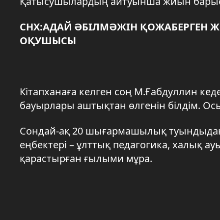
Қатысушылардың айтуынша жиын барысы
СНХ:АДАЙ ӘБІЛМӘЖІН ҚОЖАБЕРГЕН Ж
ОҚУШЫСЫ
Кітапханаға келген соң М.Ғабдуллин ке
бауырлары аштықтан өлгенін білдім. Осы
Сондай-ақ 20 шығармашылық туындыдан 
еңбектері – ұлттық педагогика, халық ау
қарастырған ғылыми мұра.