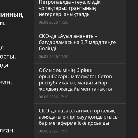
Петропавлда «тәуелсіздік
ұрпақтары» грантының
ллинның
иегерлері анықталды
і.
06.08.2026 17:36
СҚО-да «Ауыл аманаты»
бағдарламасына 3,7 млрд теңге
Ол
бөлінді
осты.
06.08.2026 17:30
нда
Облыс әкімінің бірінші
орынбасары м.тасмағанбетов
ған.
республикалық маңызы бар
жолдың жағдайымен танысты
06.08.2026 17:19
СҚО-да қазақстан мен орталық
азиядағы ең ірі сауу қондырғысы
бар мегаферма іске қосылды
лған.
06.08.2026 17:15