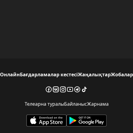
Онлайн
Бағдарламалар кестесі
Жаңалықтар
Жобалар
Телеарна туралы
Байланыс
Жарнама