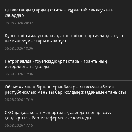
Қазақстандықтардың 89,4%-ы құрылтай сайлауынан
хабардар
06.08.2026 20:02
Құрылтай сайлауы жақындаған сайын партиялардың үгіт-
насихат жұмыстары қыза түсті
06.08.2026 18:06
Петропавлда «тәуелсіздік ұрпақтары» грантының
иегерлері анықталды
06.08.2026 17:36
Облыс әкімінің бірінші орынбасары м.тасмағанбетов
республикалық маңызы бар жолдың жағдайымен танысты
06.08.2026 17:19
СҚО-да қазақстан мен орталық азиядағы ең ірі сауу
қондырғысы бар мегаферма іске қосылды
06.08.2026 17:15