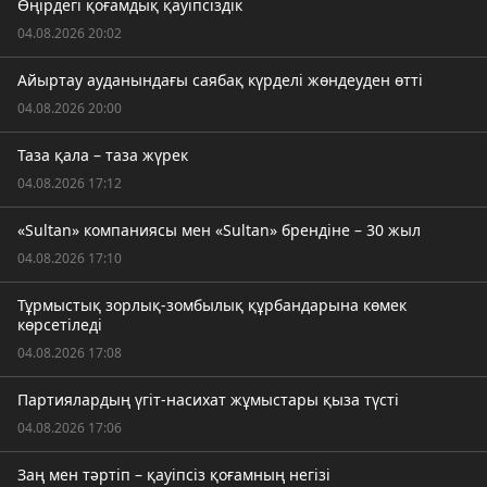
Өңірдегі қоғамдық қауіпсіздік
04.08.2026 20:02
Айыртау ауданындағы саябақ күрделі жөндеуден өтті
04.08.2026 20:00
Таза қала – таза жүрек
04.08.2026 17:12
«Sultan» компаниясы мен «Sultan» брендіне – 30 жыл
04.08.2026 17:10
Тұрмыстық зорлық-зомбылық құрбандарына көмек
көрсетіледі
04.08.2026 17:08
Партиялардың үгіт-насихат жұмыстары қыза түсті
04.08.2026 17:06
Заң мен тәртіп – қауіпсіз қоғамның негізі