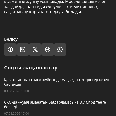
қызметіне жүгіну ұсынылады. Мәселе шешілмеген
жағдайда, шағымды Әлеуметтік медициналық
сақтандыру қорына жолдауға болады.
Бөлісу
Соңғы жаңалықтар
Қазақстанның саяси жүйесінде маңызды өзгерістер кезеңі
басталды
09.08.2026 10:00
СҚО-да «Ауыл аманаты» бағдарламасына 3,7 млрд теңге
бөлінді
07.08.2026 17:04