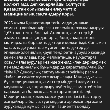
қолжетімді, деп хабарлайды Солтүстік
Қазақстан облысының әлеуметтік
медициналық сақтандыру қоры.
2025 жылы Қазақстанда тегін медициналық
көмектің кепілдендірілген көлемін қаржыландыруға
1,63 трлн теңге бөлінді. Аталған қызметтер ҚР
азаматтарына, қандастарға, босқындарға және
ықтиярхаты бар шетелдіктерге қолжетімді. Сонымен
қатар, елде уақытша жүрген шетелдіктер де
эпидемиологиялық қауіп төндіретін аурулар кезінде
көмек ала алады. Қор мәліметінше, науқастарға
созылмалы аурулар кезінде жеңілдікпен дәрі-дәрмек
пен медициналық бұйымдар да қарастырылған. Бұл
тізім ҚР Денсаулық сақтау министрлігінің ресми
тізбесіне сәйкес жүзеге асырылады. Маңыздысы —
бұл медициналық қызметтер міндетті әлеуметтік
медициналық сақтандыру жүйесіндегі мәртебесіне
қарамастан барлық азаматтарға көрсетіледі.
Медициналық көмек көрсетуден негізсіз бас тарту
жағдайлары болса, тұрғындарға әр емханада және
ауруханада жұмыс істейтін Пациентті қолдау