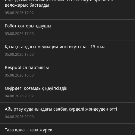
веложарыс басталды
05.08.2026 17:02
Робот-сот орындаушы
05.08.2026 17:00
Қазақстандағы медиация институтына - 15 жыл
05.08.2026 17:00
Respublica партиясы
05.08.2026 16:50
Өңірдегі қоғамдық қауіпсіздік
04.08.2026 20:02
Айыртау ауданындағы саябақ күрделі жөндеуден өтті
04.08.2026 20:00
Таза қала – таза жүрек