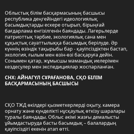
Облыстық білім басқармасының басшысы
республика деңгейіндегі идеологиялық
басымдықтарды ескере отырып, бірыңғай
бағдарлама енгізілгенін баяндады. Лагерьлерде
патриоттық тәрбие, экологиялық сана мен
құқықтық сауаттылыққа басымдық берілуде. Әр
күннің өзіндік тақырыбы бар - қауіпсіздіктен бастап,
экология, ғылым мен өзін-өзі басқаруға дейін.
Сонымен қатар, жұмысшы мамандық иелерімен
кездесулер мен экспедициялар жоспарланған.
СНХ: АЙНАГҮЛ СҰРАҒАНОВА, СҚО БІЛІМ
БАСҚАРМАСЫНЫҢ БАСШЫСЫ
СҚО ТЖД өкілдері қызметкерлерді оқыту, камера
орнату және күнделікті нұсқаулық өткізу шаралары
туралы баяндады. Облыс әкімі жазғы демалысты
ұйымдастыруда басты басымдық – балалардың
қауіпсіздігі екенін атап өтті.