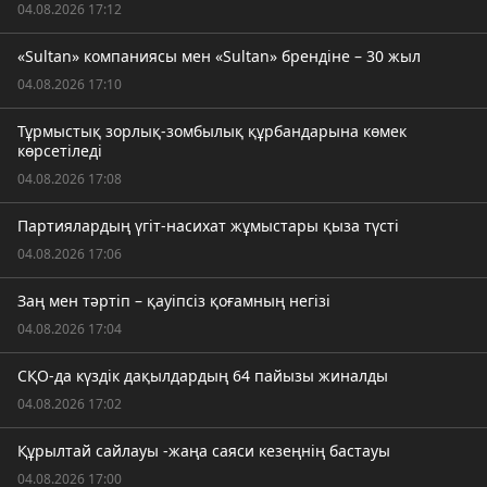
04.08.2026 17:12
«Sultan» компаниясы мен «Sultan» брендіне – 30 жыл
04.08.2026 17:10
Тұрмыстық зорлық-зомбылық құрбандарына көмек
көрсетіледі
04.08.2026 17:08
Партиялардың үгіт-насихат жұмыстары қыза түсті
04.08.2026 17:06
Заң мен тәртіп – қауіпсіз қоғамның негізі
04.08.2026 17:04
СҚО-да күздік дақылдардың 64 пайызы жиналды
04.08.2026 17:02
Құрылтай сайлауы -жаңа саяси кезеңнің бастауы
04.08.2026 17:00