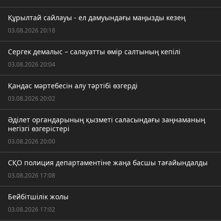
Құрылтай сайлауы - ел дамуындағы маңызды кезең
03.08.2026 20:18
Сергек демалыс – салауатты өмір салтының кепілі
03.08.2026 20:04
Қандас мәртебесін алу тәртібі өзгерді
03.08.2026 20:02
Әділет органдарының қызметі саласындағы заңнаманың
негізгі өзгерістері
03.08.2026 20:00
СҚО полиция департаментіне жаңа басшы тағайындалды
03.08.2026 17:08
Бейбітшілік жолы
03.08.2026 17:02