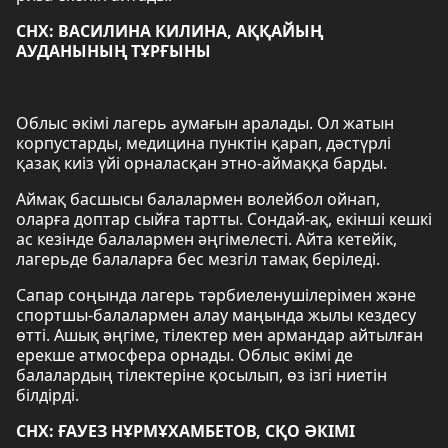
СНХ: ВАСИЛИНА КИЛИНА, АҚҚАЙЫҢ
АУДАНЫНЫҢ ТҰРҒЫНЫ
Облыс әкімі лагерь аумағын аралады. Ол жатын
корпустарды, медицина пунктін қарап, дәстүрлі
қазақ киіз үйі орналасқан этно-аймаққа барды.
Аймақ басшысы балалармен волейбол ойнап,
оларға доптар сыйға тартты. Сондай-ақ, екінші кешкі
ас кезінде балалармен әңгімелесті. Айта кетейік,
лагерьде балаларға бес мезгіл тамақ беріледі.
Сапар соңында лагерь тәрбиеленушілерімен және
спортшы-балалармен алау маңында жылы кездесу
өтті. Ашық әңгіме, тілектер мен армандар айтылған
ерекше атмосфера орнады. Облыс әкімі де
балалардың тілектеріне қосылып, өз ізгі ниетін
білдірді.
СНХ: ҒАУЕЗ НҰРМҰХАМБЕТОВ, СҚО ӘКІМІ