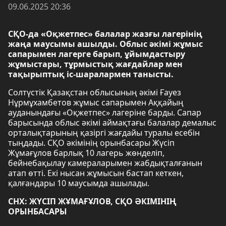
09.06.2025 20:36
СҚО-да «Оқжетпес» балалар жазғы лагерінің
жаңа маусымы ашылды. Облыс әкімі жұмыс
сапарымен лагерге барып, ұйымдастыру
жұмыстары, тұрмыстық жағдайлар мен
тақырыптық іс-шаралармен танысты.
Солтүстік Қазақстан облысының әкімі Ғауез
Нұрмұхамбетов жұмыс сапарымен Аққайың
ауданындағы «Оқжетпес» лагеріне барды. Сапар
барысында облыс әкімі аймақтағы балалар демалыс
орталықтарының қазіргі жағдайы туралы есебін
тыңдады. СҚО әкімінің орынбасары Жүсіп
Жұмағұлов барлық 10 лагерь жөнделіп,
бейнебақылау камераларымен жабдықталғанын
атап өтті. Екі нысан жұмысын бастап кеткен,
қалғандары 10 маусымда ашылады.
СНХ: ЖҮСІП ЖҰМАҒҰЛОВ, СҚО ӘКІМІНІҢ
ОРЫНБАСАРЫ