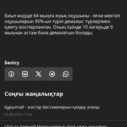
Биыл өңірде 64 мыңға жуық оқушыны - яғни мектеп
оқушыларын 95%-ын түрлі демалыс түрлерімен
қамту жоспарланған. Оның ішінде 10 лагерьде 6
мыңнан астам бала демалатын болады.
Бөлісу
Соңғы жаңалықтар
Құрылтай - жастар бастамаларын қолдау алаңы
05.08.2026 17:04
СҚО-да Алексей Мартыновичті еске алуға арналған