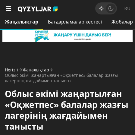
RU
Жаңалықтар
Бағдарламалар кестесі
Жобалар
Негізгі
Жаңалықтар
Облыс әкімі жаңартылған «Оқжетпес» балалар жазғы
лагерінің жағдайымен танысты
Облыс әкімі жаңартылған
«Оқжетпес» балалар жазғы
лагерінің жағдайымен
танысты