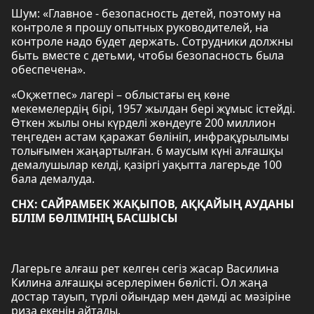
Шум: «Главное - безопасность детей, поэтому на
контроле я прошу опытных руководителей, на
контроле надо будет держать. Сотрудники должны
быть вместе с детьми, чтобы безопасность была
обеспечена».
«Оқжетпес» лагері – облыстағы ең көне
мекемелердің бірі, 1957 жылдан бері жұмыс істейді.
Өткен жылы оны күрделі жөндеуге 200 миллион
теңгеден астам қаражат бөлініп, инфрақұрылымы
толығымен жаңартылған. 6 маусым күні алғашқы
демалушылар келді, қазіргі уақытта лагерьде 100
бала демалуда.
СНХ: САЙРАМБЕК ЖАҚЫПОВ, АҚҚАЙЫҢ АУДАНЫ
БІЛІМ БӨЛІМІНІҢ БАСШЫСЫ
Лагерьге алғаш рет келген сегіз жасар Василина
Килина алғашқы әсерлерімен бөлісті. Ол жаңа
достар тауып, түрлі ойындар мен дәмді ас мәзіріне
риза екенін айтады.