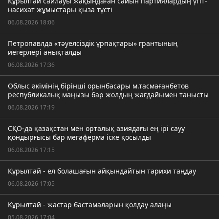
Құрылтай сайлауы жақындаған сайын партиялардың үгіт-
насихат жұмыстары қыза түсті
06.08.2026 18:06
Петропавлда «тәуелсіздік ұрпақтары» грантының
иегерлері анықталды
06.08.2026 17:36
Облыс әкімінің бірінші орынбасары м.тасмағанбетов
республикалық маңызы бар жолдың жағдайымен танысты
06.08.2026 17:19
СҚО-да қазақстан мен орталық азиядағы ең ірі сауу
қондырғысы бар мегаферма іске қосылды
06.08.2026 17:15
Құрылтай - ел болашағын айқындайтын тарихи таңдау
06.08.2026 17:05
Құрылтай - жастар бастамаларын қолдау алаңы
05.08.2026 17:04