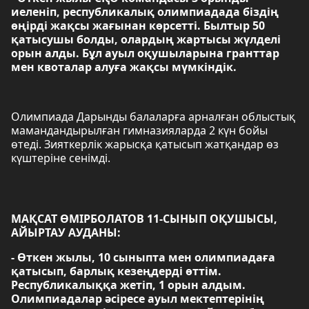
иеленіп, республикалық олимпиадада біздің
өңірді жақсы жағынан көрсетті. Былтыр 50
қатысушы болды, олардың жартысы жүлделі
орын алды. Бұл ауыл оқушыларына гранттар
мен квоталар алуға жақсы мүмкіндік.
Олимпиада Дарынды балаларға арналған облыстық
мамандандырылған гимназияларда 2 күн бойы
өтеді. Зияткерлік жарысқа қатысып жатқандар өз
күштеріне сенімді.
МАҚСАТ ӨМІРБОЛАТОВ 11-СЫНЫП ОҚУШЫСЫ,
АЙЫРТАУ АУДАНЫ:
- Өткен жылы, 10 сыныпта мен олимпиадаға
қатысып, барлық кезеңдерді өттім.
Республикалыққа жетіп, 1 орын алдым.
Олимпиадалар әсіресе ауыл мектептерінің