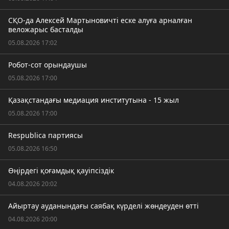
СҚО-да Алексей Мартыновичті еске алуға арналған
веложарыс басталды
05.08.2026 17:02
Робот-сот орындаушы
05.08.2026 17:00
Қазақстандағы медиация институтына - 15 жыл
05.08.2026 17:00
Respublica партиясы
05.08.2026 16:50
Өңірдегі қоғамдық қауіпсіздік
04.08.2026 20:02
Айыртау ауданындағы саябақ күрделі жөндеуден өтті
04.08.2026 20:00