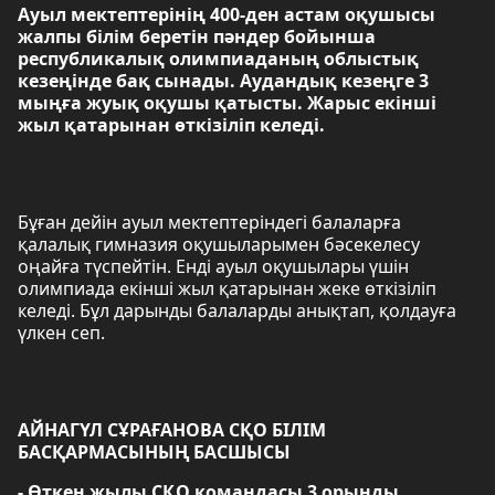
Ауыл мектептерінің 400-ден астам оқушысы
жалпы білім беретін пәндер бойынша
республикалық олимпиаданың облыстық
кезеңінде бақ сынады. Аудандық кезеңге 3
мыңға жуық оқушы қатысты. Жарыс екінші
жыл қатарынан өткізіліп келеді.
Бұған дейін ауыл мектептеріндегі балаларға
қалалық гимназия оқушыларымен бәсекелесу
оңайға түспейтін. Енді ауыл оқушылары үшін
олимпиада екінші жыл қатарынан жеке өткізіліп
келеді. Бұл дарынды балаларды анықтап, қолдауға
үлкен сеп.
АЙНАГҮЛ СҰРАҒАНОВА СҚО БІЛІМ
БАСҚАРМАСЫНЫҢ БАСШЫСЫ
- Өткен жылы СҚО командасы 3 орынды