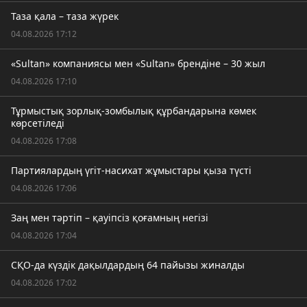
Таза қала – таза жүрек
04.08.2026 17:12
«Sultan» компаниясы мен «Sultan» брендіне – 30 жыл
04.08.2026 17:10
Тұрмыстық зорлық-зомбылық құрбандарына көмек
көрсетіледі
04.08.2026 17:08
Партиялардың үгіт-насихат жұмыстары қыза түсті
04.08.2026 17:06
Заң мен тәртіп – қауіпсіз қоғамның негізі
04.08.2026 17:04
СҚО-да күздік дақылдардың 64 пайызы жиналды
04.08.2026 17:02