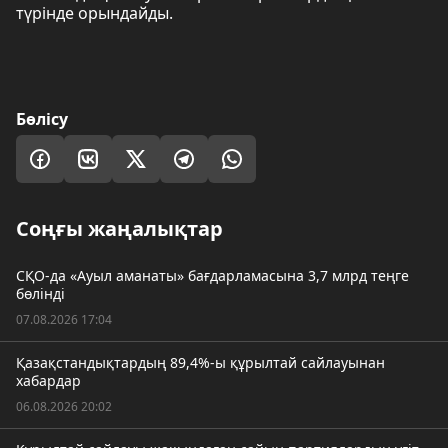
түрінде орындайды.
Бөлісу
Соңғы жаңалықтар
СҚО-да «Ауыл аманаты» бағдарламасына 3,7 млрд теңге
бөлінді
07.08.2026 17:04
Қазақстандықтардың 89,4%-ы құрылтай сайлауынан
хабардар
06.08.2026 20:02