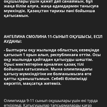
оқушылары үшін қажет деп санаймын, бұл
жаңа білім алуға, жаңа адамдармен танысуға
мүмкіндік. Қазақстан тарихы пәні бойынша
қатысамын.
АНГЕЛИНА СМОЛИНА 11-СЫНЫП ОҚУШЫСЫ, ЕСІЛ
АУДАНЫ:
- Былтырғы оқу жылында облыстық кезеңінде
қатысып 1 орын алып, республикаға оттім. Осы
оқу жылында қайтадан қатысуды шештім.
Орыс мектептеріне арналған қазақ тілі
бойынша катысамын. Мына олимпиадағы
қатысу мүмкіндігіне ие болғанымызға өте
қатты қуаныштымын. Себебі білімімізді
көрсетіп, мақсатқа жетеміз.
Олимпиада 9-11 сынып оқушылары үшін екі турда
өткізіледі. Қатысушылар тапсырмаларды қағаз