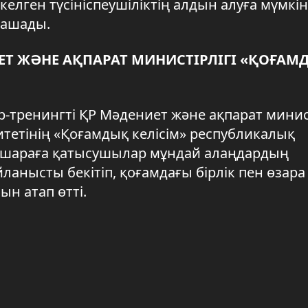
з келген түсініспеушіліктің алдын алуға мүмкін
 ашады.
ЕТ ЖӘНЕ АҚПАРАТ МИНИСТІРЛІГІ «ҚОҒАМ
р-тренингті ҚР Мәдениет және ақпарат минис
етінің «Қоғамдық келісім» республикалық
с-шараға қатысушылар мұндай алаңдардың
ланысты бекітіп, қоғамдағы бірлік пен өзара
ын атап өтті.