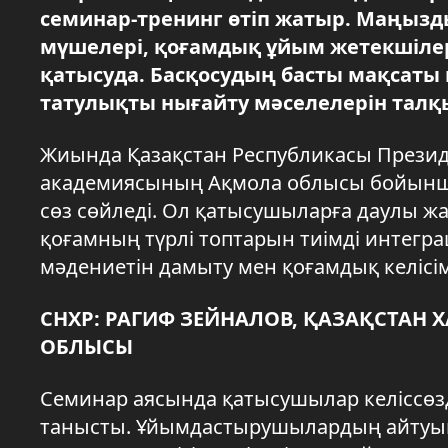
семинар-тренинг өтіп жатыр. Маңыз
мүшелері, қоғамдық ұйым жетекшілері
қатысуда. Басқосудың басты мақсаты
татулықты нығайту мәселелерін талқ
Жиында Қазақстан Республикасы Презид
академиясының Ақмола облысы бойынша
сөз сөйледі. Ол қатысушыларға даулы ж
қоғамның түрлі топтарын тиімді интеграци
мәдениетін дамыту мен қоғамдық келісім
СНХР: РАГИФ ЗЕЙНАЛОВ, ҚАЗАҚСТАН
ОБЛЫСЫ
Семинар аясында қатысушылар келіссөзд
танысты. Ұйымдастырушылардың айтуын