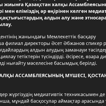
ды жиынға Қазақстан халқы Ассамблеясы
 мен еліміздің әр өңірінен келген медиа
 қақтығыстардың алдын алу және этносар
ылау.
ентінің жанындағы Мемлекеттік басқару
 филиал директоры Әсет Әбжанов спикер р
ағдайлардың алдын алудың заманауи тәсілде
ялау тетіктерін түсіндірді. Әсіресе, өзара д
ді нығайту мәселесіне басымдық берілді.
 ХАЛҚЫ АССАМБЛЕЯСЫНЫҢ МҮШЕСІ, ҚОСТА
ер жүргізудің медиативтік техникасымен де
ша, мұндай басқосулар аймақтар арасында 