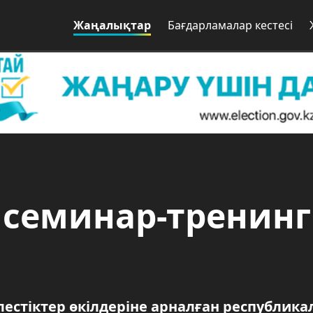
Жаңалықтар
Бағдарламалар кестесі
 семинар-тренинг
естіктер өкілдеріне арналған республик