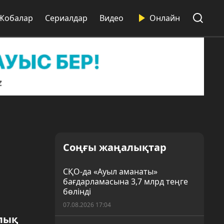
Жобалар
Сериалдар
Видео
Онлайн
Соңғы жаңалықтар
СҚО-да «Ауыл аманаты»
бағдарламасына 3,7 млрд теңге
бөлінді
07.08.2026 17:04
алық