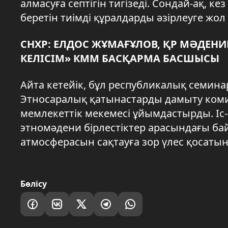
алмасуға септігін тигізеді. Сондай-ақ, ке
беретін тиімді құралдарды әзірлеуге жол
СНХР: ЕЛДОС ЖҰМАҒҰЛОВ, ҚР МӘДЕНИ
КЕЛІСІМ» КММ БАСҚАРМА БАСШЫСЫ
Айта кетейік, бұл республикалық семина
Этносаралық қатынастарды дамыту комит
мемлекеттік мекемесі ұйымдастырды. І
этномәдени бірлестіктер арасындағы бай
атмосферасын сақтауға зор үлес қосатын
Бөлісу