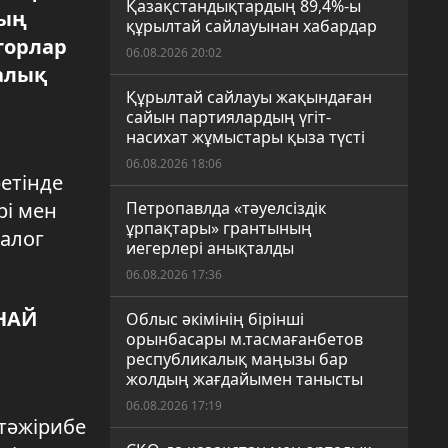
Қазақстандықтардың 89,4%-ы
ның
құрылтай сайлауынан хабардар
торлар
06.08.2026 20:02
алық
Құрылтай сайлауы жақындаған
сайын партиялардың үгіт-
насихат жұмыстары қыза түсті
06.08.2026 18:06
етінде
рі мен
Петропавлда «тәуелсіздік
ұрпақтары» грантының
иалог
иегерлері анықталды
06.08.2026 17:36
НАЙ
Облыс әкімінің бірінші
орынбасары м.тасмағанбетов
республикалық маңызы бар
жолдың жағдайымен танысты
06.08.2026 17:19
тәжірибе