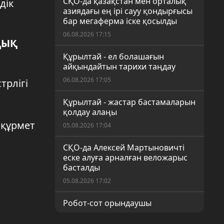
СҚО-да қазақстан мен орталық
дік
азиядағы ең ірі сауу қондырғысы
бар мегаферма іске қосылды
06.08.2026 17:15
ДЫҚ
Құрылтай - ел болашағын
айқындайтын тарихи таңдау
06.08.2026 17:05
трлігі
Құрылтай - жастар бастамаларын
қолдау алаңы
 құрмет
05.08.2026 17:04
СҚО-да Алексей Мартыновичті
еске алуға арналған веложарыс
басталды
05.08.2026 17:02
Робот-сот орындаушы
05.08.2026 17:00