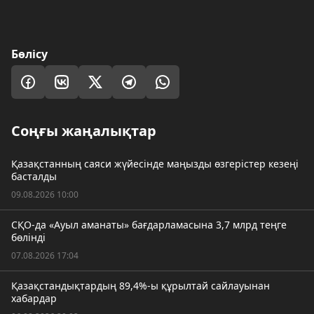
Бөлісу
Соңғы жаңалықтар
Қазақстанның саяси жүйесінде маңызды өзгерістер кезеңі
басталды
09.08.2026 10:00
СҚО-да «Ауыл аманаты» бағдарламасына 3,7 млрд теңге
бөлінді
07.08.2026 17:04
Қазақстандықтардың 89,4%-ы құрылтай сайлауынан
хабардар