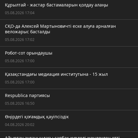
Құрылтай - жастар бастамаларын қолдау алаңы
05.08.2026 17:04
СҚО-да Алексей Мартыновичті еске алуға арналған
веложарыс басталды
05.08.2026 17:02
Робот-сот орындаушы
05.08.2026 17:00
Қазақстандағы медиация институтына - 15 жыл
05.08.2026 17:00
Respublica партиясы
05.08.2026 16:50
Өңірдегі қоғамдық қауіпсіздік
04.08.2026 20:02
Айыртау ауданындағы саябақ күрделі жөндеуден өтті