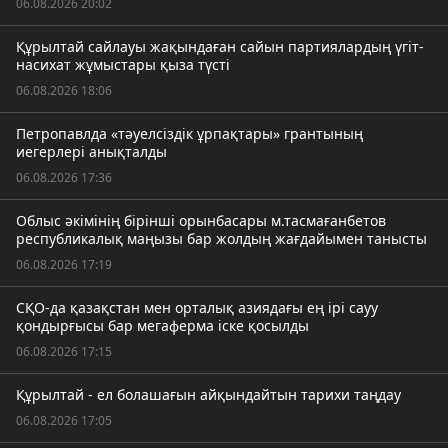
06.08.2026 20:02
Құрылтай сайлауы жақындаған сайын партиялардың үгіт-
насихат жұмыстары қыза түсті
06.08.2026 18:06
Петропавлда «тәуелсіздік ұрпақтары» грантының
иегерлері анықталды
06.08.2026 17:36
Облыс әкімінің бірінші орынбасары м.тасмағанбетов
республикалық маңызы бар жолдың жағдайымен танысты
06.08.2026 17:19
СҚО-да қазақстан мен орталық азиядағы ең ірі сауу
қондырғысы бар мегаферма іске қосылды
06.08.2026 17:15
Құрылтай - ел болашағын айқындайтын тарихи таңдау
06.08.2026 17:05