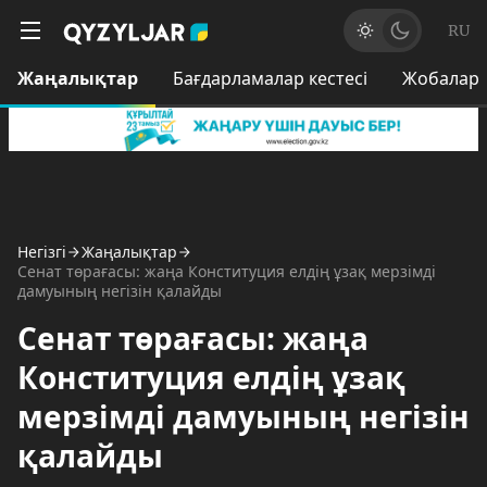
RU
Жаңалықтар
Бағдарламалар кестесі
Жобалар
Негізгі
Жаңалықтар
Сенат төрағасы: жаңа Конституция елдің ұзақ мерзімді
дамуының негізін қалайды
Сенат төрағасы: жаңа
Конституция елдің ұзақ
мерзімді дамуының негізін
қалайды