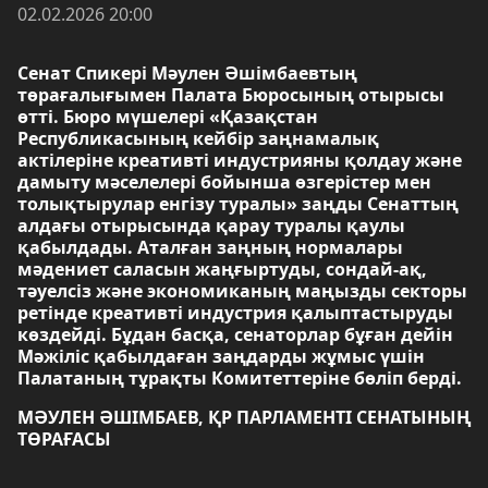
02.02.2026 20:00
Сенат Спикері Мәулен Әшімбаевтың
төрағалығымен Палата Бюросының отырысы
өтті. Бюро мүшелері «Қазақстан
Республикасының кейбір заңнамалық
актілеріне креативті индустрияны қолдау және
дамыту мәселелері бойынша өзгерістер мен
толықтырулар енгізу туралы» заңды Сенаттың
алдағы отырысында қарау туралы қаулы
қабылдады. Аталған заңның нормалары
мәдениет саласын жаңғыртуды, сондай-ақ,
тәуелсіз және экономиканың маңызды секторы
ретінде креативті индустрия қалыптастыруды
көздейді. Бұдан басқа, сенаторлар бұған дейін
Мәжіліс қабылдаған заңдарды жұмыс үшін
Палатаның тұрақты Комитеттеріне бөліп берді.
МӘУЛЕН ӘШІМБАЕВ, ҚР ПАРЛАМЕНТІ СЕНАТЫНЫҢ
ТӨРАҒАСЫ