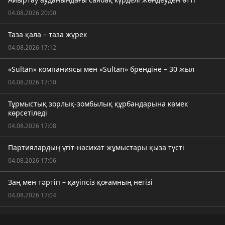
04.08.2026 20:00
Таза қала – таза жүрек
04.08.2026 17:12
«Sultan» компаниясы мен «Sultan» брендіне – 30 жыл
04.08.2026 17:10
Тұрмыстық зорлық-зомбылық құрбандарына көмек
көрсетіледі
04.08.2026 17:08
Партиялардың үгіт-насихат жұмыстары қыза түсті
04.08.2026 17:06
Заң мен тәртіп – қауіпсіз қоғамның негізі
04.08.2026 17:04