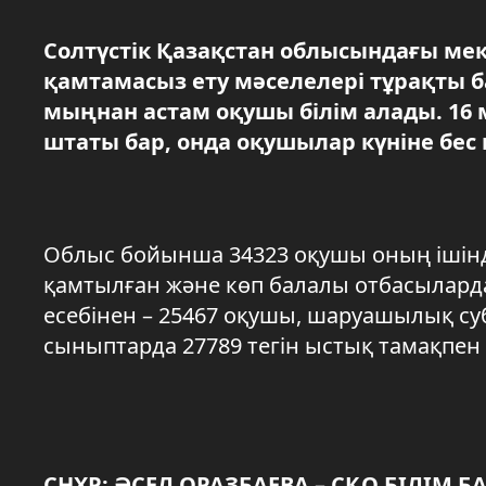
Солтүстік Қазақстан облысындағы м
қамтамасыз ету мәселелері тұрақты б
мыңнан астам оқушы білім алады. 16 
штаты бар, онда оқушылар күніне бес
Облыс бойынша 34323 оқушы оның ішінде
қамтылған және көп балалы отбасыларда
есебінен – 25467 оқушы, шаруашылық суб
сыныптарда 27789 тегін ыстық тамақпен
СНХР: ӘСЕЛ ОРАЗБАЕВА – СҚО БІЛІ