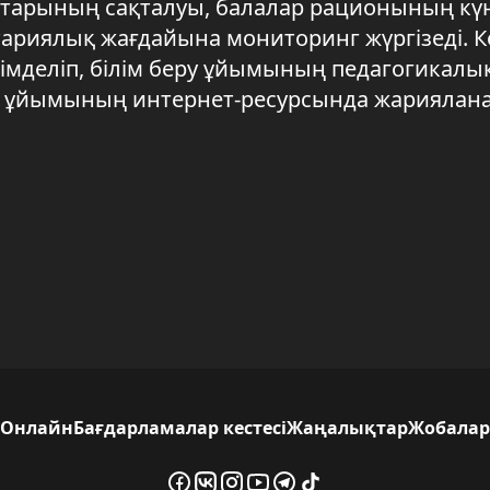
рттарының сақталуы, балалар рационының күн
итариялық жағдайына мониторинг жүргізеді. 
деліп, білім беру ұйымының педагогикалы
ру ұйымының интернет-ресурсында жариялан
Онлайн
Бағдарламалар кестесі
Жаңалықтар
Жобалар