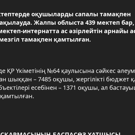
ектептерде оқушыларды сапалы тамақпен
ақылауда. Жалпы облыста 439 мектеп бар,
мектеп-интернатта ас әзірлейтін арнайы а
 мезгіл тамақпен қамтылған.
 ҚР Үкіметінің №64 қаулысына сәйкес әлеуме
н шыққан – 7485 оқушы, жергілікті бюджет 
ъектілері есебінен – 1371 оқушы, ал бастау
 қамтылған.
М БАСҚАРМАСЫНЫҢ БАСПАСӨЗ ХАТШЫСЫ