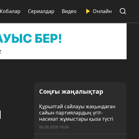
Жобалар
Сериалдар
Видео
Онлайн
Соңғы жаңалықтар
н
Құрылтай сайлауы жақындаған
сайын партиялардың үгіт-
насихат жұмыстары қыза түсті
06.08.2026 18:06