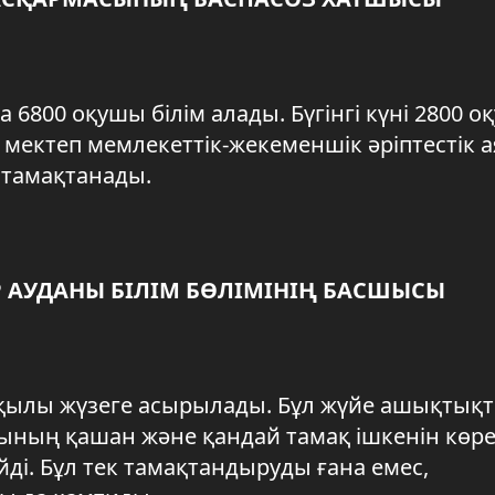
6800 оқушы білім алады. Бүгінгі күні 2800 о
2 мектеп мемлекеттік-жекеменшік әріптестік 
н тамақтанады.
Р АУДАНЫ БІЛІМ БӨЛІМІНІҢ БАСШЫСЫ
рқылы жүзеге асырылады. Бұл жүйе ашықтық
сының қашан және қандай тамақ ішкенін көре
йді. Бұл тек тамақтандыруды ғана емес,