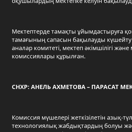
оқушылардың мектепке келуін бақылауд
Мектептерде тамақты ұйымдастыруға қо
тамағының сапасын бақылауды күшейту 
аналар комитеті, мектеп әкімшілігі жә
комиссиялары құрылған.
СНХР: АНЕЛЬ АХМЕТОВА – ПАРАСАТ МЕ
Комиссия мүшелері жеткізілетін азық-тү
технологиялық жабдықтардың болуы жән