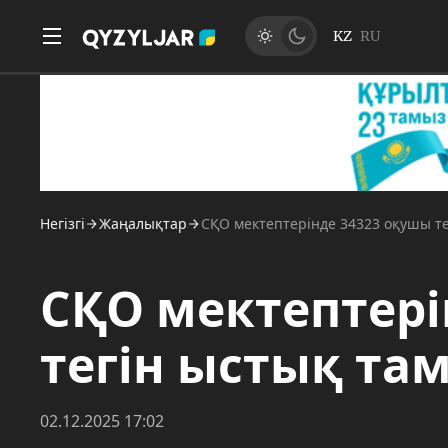
KZ
RU
Негізгі
Жаңалықтар
СҚО мектептерінде 34323 оқушы т
СҚО мектептері
тегін ыстық та
02.12.2025 17:02