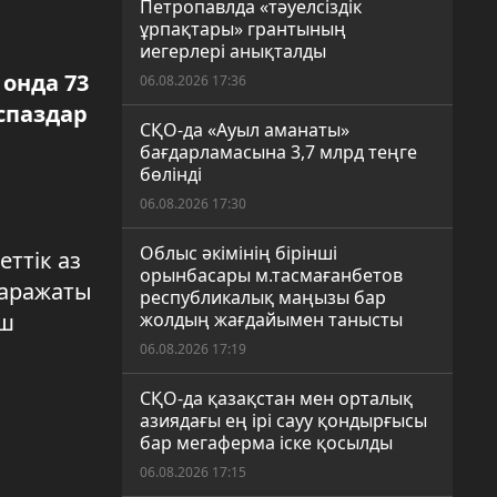
Петропавлда «тәуелсіздік
ұрпақтары» грантының
иегерлері анықталды
 онда 73
06.08.2026 17:36
спаздар
СҚО-да «Ауыл аманаты»
бағдарламасына 3,7 млрд теңге
бөлінді
06.08.2026 17:30
Облыс әкімінің бірінші
ттік аз
орынбасары м.тасмағанбетов
қаражаты
республикалық маңызы бар
ыш
жолдың жағдайымен танысты
06.08.2026 17:19
СҚО-да қазақстан мен орталық
азиядағы ең ірі сауу қондырғысы
бар мегаферма іске қосылды
06.08.2026 17:15