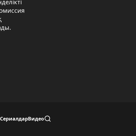
делікті
04.08.2026 17:08
Комиссия
қ
Партиялардың үгіт-насихат
жұмыстары қыза түсті
ады.
04.08.2026 17:06
Заң мен тәртіп – қауіпсіз
қоғамның негізі
04.08.2026 17:04
СҚО-да күздік дақылдардың 64
пайызы жиналды
04.08.2026 17:02
Құрылтай сайлауы -жаңа саяси
кезеңнің бастауы
04.08.2026 17:00
Сериалдар
Видео