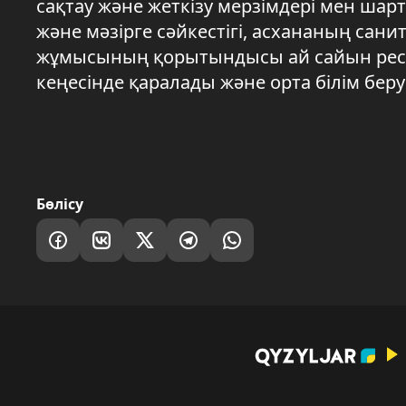
сақтау және жеткізу мерзімдері мен ша
және мәзірге сәйкестігі, асхананың сан
жұмысының қорытындысы ай сайын ресім
кеңесінде қаралады және орта білім бе
Бөлісу