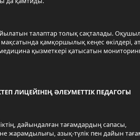
ы да қамтиды.
йылатын талаптар толық сақталады. Оқушы
мақсатында қамқоршылық кеңес өкілдері, ат
не медицина қызметкері қатысатын мониторин
КТЕП ЛИЦЕЙІНІҢ ӘЛЕУМЕТТІК ПЕДАГОГЫ
ліктің, дайындалған тағамдардың сапасы,
е жарамдылығы, азық-түлік пен дайын тағ