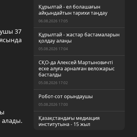
Құрылтай - ел болашағын
айқындайтын тарихи таңдау
06.08.2026 17:05
қушы 37
Құрылтай - жастар бастамаларын
аясында
қолдау алаңы
05.08.2026 17:04
СҚО-да Алексей Мартыновичті
еске алуға арналған веложарыс
басталды
05.08.2026 17:02
Робот-сот орындаушы
05.08.2026 17:00
ты
Қазақстандағы медиация
 алады.
институтына - 15 жыл
05.08.2026 17:00