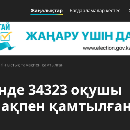
Жаңалықтар
Бағдарламалар кестесі
егін ыстық тамақпен қамтылған
нде 34323 оқушы
мақпен қамтылға