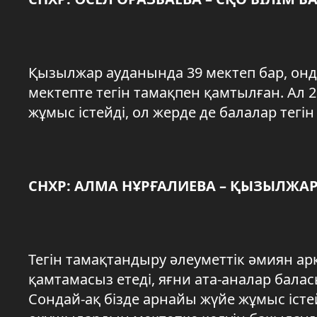
Қызылжар ауданында 39 мектеп бар, онда 
мектепте тегін тамақпен қамтылған. Ал 
жұмыс істейді, ол жерде де балалар тегі
СНХР: АЛМА НҰРҒАЛИЕВА – ҚЫЗЫЛЖА
Тегін тамақтандыру әлеуметтік әмиян а
қамтамасыз етеді, яғни ата-аналар бала
Сондай-ақ бізде арнайы жүйе жұмыс істе