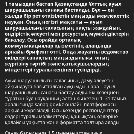
1 тамыздан бастап Қазақстанда Ұлттық ауыл
шаруашылығы санағы басталды. Бұл — он
жылда бір рет өткізілетін маңызды мемлекеттік
науқан. Оның негізгі мақсаты — ауыл
шаруашылығы саласының нақты жағдайын,
өндірістік әлеуеті мен ресурстық мүмкіндіктерін
бағалау. Осы орайда орталық
коммуникациялар қызметінің алаңында
арнайы брифинг өтті. Онда жауапты ведомство
өкілдері санақтың маңыздылығы, оның
жүргізілу тәртібі және қатысушылардың
міндеттері туралы кеңінен түсіндірді.
Ауыл шаруашылығы саласының даму әлеуетін
айқындауға бағытталған ауқымды шара – ауыл
шаруашылығы санағы бастау алды. Екі кезеңнен
тұратын бұл науқанның алғашқы кезеңі 1–31 тамыз
аралығында sanaq.gov.kz онлайн платформасы
арқылы жүргізіледі. Осы кезеңде респонденттер
өздері туралы мәліметтерді қашықтан, өздеріне
қолайлы уақытта және форматта толтыра алады.
Санақ барысында 1,5 мыңнан астам ауыл