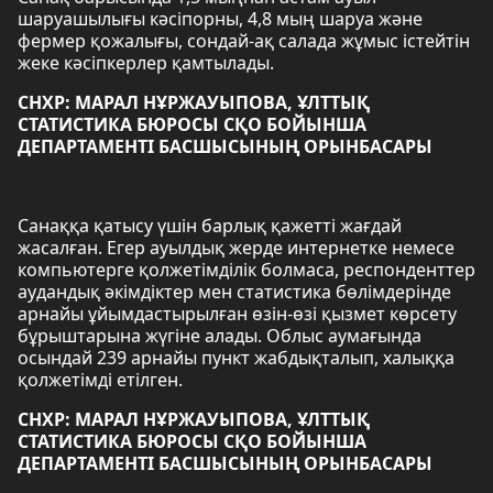
шаруашылығы кәсіпорны, 4,8 мың шаруа және
фермер қожалығы, сондай-ақ салада жұмыс істейтін
жеке кәсіпкерлер қамтылады.
СНХР: МАРАЛ НҰРЖАУЫПОВА, ҰЛТТЫҚ
СТАТИСТИКА БЮРОСЫ СҚО БОЙЫНША
ДЕПАРТАМЕНТІ БАСШЫСЫНЫҢ ОРЫНБАСАРЫ
Санаққа қатысу үшін барлық қажетті жағдай
жасалған. Егер ауылдық жерде интернетке немесе
компьютерге қолжетімділік болмаса, респонденттер
аудандық әкімдіктер мен статистика бөлімдерінде
арнайы ұйымдастырылған өзін-өзі қызмет көрсету
бұрыштарына жүгіне алады. Облыс аумағында
осындай 239 арнайы пункт жабдықталып, халыққа
қолжетімді етілген.
СНХР: МАРАЛ НҰРЖАУЫПОВА, ҰЛТТЫҚ
СТАТИСТИКА БЮРОСЫ СҚО БОЙЫНША
ДЕПАРТАМЕНТІ БАСШЫСЫНЫҢ ОРЫНБАСАРЫ