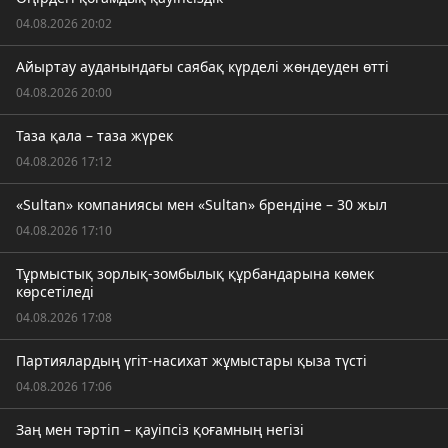
04.08.2026 20:02
Айыртау ауданындағы саябақ күрделі жөндеуден өтті
04.08.2026 20:00
Таза қала – таза жүрек
04.08.2026 17:12
«Sultan» компаниясы мен «Sultan» брендіне – 30 жыл
04.08.2026 17:10
Тұрмыстық зорлық-зомбылық құрбандарына көмек
көрсетіледі
04.08.2026 17:08
Партиялардың үгіт-насихат жұмыстары қыза түсті
04.08.2026 17:06
Заң мен тәртіп – қауіпсіз қоғамның негізі