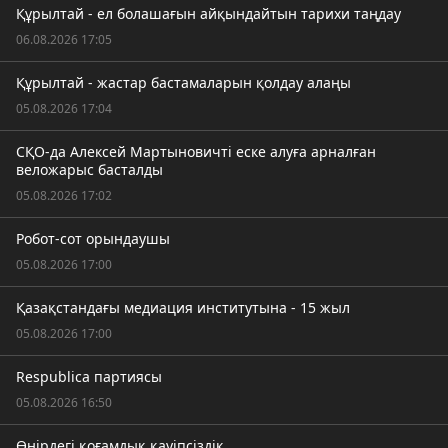
Құрылтай - ел болашағын айқындайтын тарихи таңдау
06.08.2026 17:05
Құрылтай - жастар бастамаларын қолдау алаңы
05.08.2026 17:04
СҚО-да Алексей Мартыновичті еске алуға арналған
веложарыс басталды
05.08.2026 17:02
Робот-сот орындаушы
05.08.2026 17:00
Қазақстандағы медиация институтына - 15 жыл
05.08.2026 17:00
Respublica партиясы
05.08.2026 16:50
Өңірдегі қоғамдық қауіпсіздік