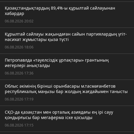
Қазақстандықтардың 89,4%-ы құрылтай сайлауынан
хабардар
06.08.2026 20:02
Құрылтай сайлауы жақындаған сайын партиялардың үгіт-
насихат жұмыстары қыза түсті
06.08.2026 18:06
Петропавлда «тәуелсіздік ұрпақтары» грантының
иегерлері анықталды
06.08.2026 17:36
Облыс әкімінің бірінші орынбасары м.тасмағанбетов
республикалық маңызы бар жолдың жағдайымен танысты
06.08.2026 17:19
СҚО-да қазақстан мен орталық азиядағы ең ірі сауу
қондырғысы бар мегаферма іске қосылды
06.08.2026 17:15