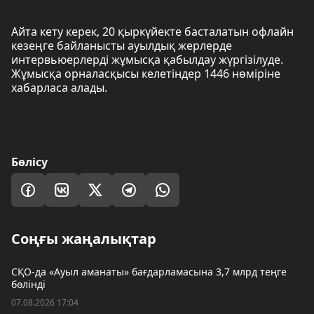
Айта кету керек, 20 қыркүйекте басталатын офлайн
кезеңге байланысты ауылдық жерлерде
интервьюерлерді жұмысқа қабылдау жүргізілуде.
Жұмысқа орналасқысы келетіндер 1446 нөміріне
хабарласа алады.
Бөлісу
Соңғы жаңалықтар
СҚО-да «Ауыл аманаты» бағдарламасына 3,7 млрд теңге
бөлінді
07.08.2026 17:04