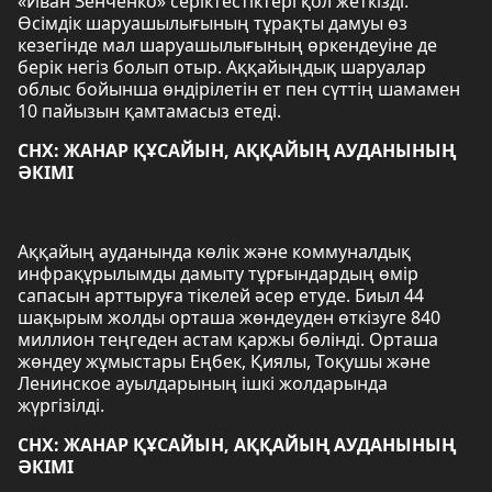
«Иван Зенченко» серіктестіктері қол жеткізді.
Өсімдік шаруашылығының тұрақты дамуы өз
кезегінде мал шаруашылығының өркендеуіне де
берік негіз болып отыр. Аққайыңдық шаруалар
облыс бойынша өндірілетін ет пен сүттің шамамен
10 пайызын қамтамасыз етеді.
СНХ: ЖАНАР ҚҰСАЙЫН, АҚҚАЙЫҢ АУДАНЫНЫҢ
ӘКІМІ
Аққайың ауданында көлік және коммуналдық
инфрақұрылымды дамыту тұрғындардың өмір
сапасын арттыруға тікелей әсер етуде. Биыл 44
шақырым жолды орташа жөндеуден өткізуге 840
миллион теңгеден астам қаржы бөлінді. Орташа
жөндеу жұмыстары Еңбек, Қиялы, Тоқушы және
Ленинское ауылдарының ішкі жолдарында
жүргізілді.
СНХ: ЖАНАР ҚҰСАЙЫН, АҚҚАЙЫҢ АУДАНЫНЫҢ
ӘКІМІ