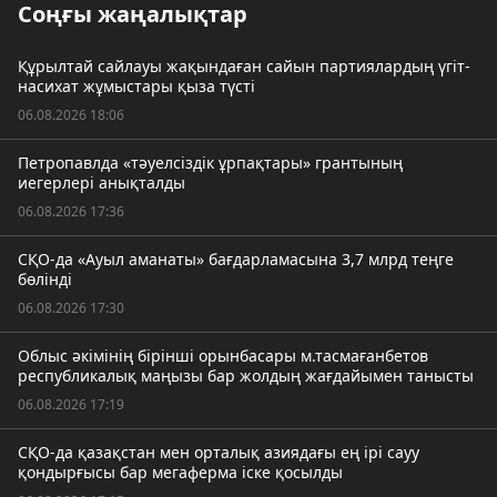
Соңғы жаңалықтар
Құрылтай сайлауы жақындаған сайын партиялардың үгіт-
насихат жұмыстары қыза түсті
06.08.2026 18:06
Петропавлда «тәуелсіздік ұрпақтары» грантының
иегерлері анықталды
06.08.2026 17:36
СҚО-да «Ауыл аманаты» бағдарламасына 3,7 млрд теңге
бөлінді
06.08.2026 17:30
Облыс әкімінің бірінші орынбасары м.тасмағанбетов
республикалық маңызы бар жолдың жағдайымен танысты
06.08.2026 17:19
СҚО-да қазақстан мен орталық азиядағы ең ірі сауу
қондырғысы бар мегаферма іске қосылды