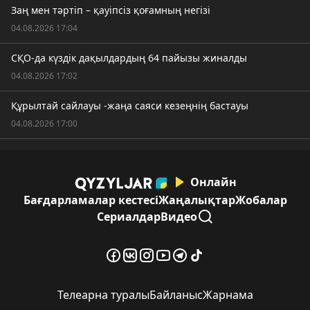
Заң мен тәртіп – қауіпсіз қоғамның негізі
04.08.2026 17:04
СҚО-да күздік дақылдардың 64 пайызы жиналды
04.08.2026 17:02
Құрылтай сайлауы -жаңа саяси кезеңнің бастауы
04.08.2026 17:00
Онлайн
Бағдарламалар кестесі
Жаңалықтар
Жобалар
Сериалдар
Видео
Телеарна туралы
Байланыс
Жарнама