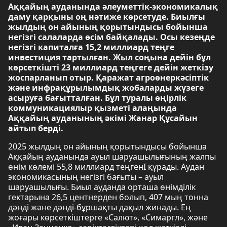
Аққайың ауданында әлеуметтік-экономикалық
даму қарқыны оң нәтиже көрсетуде. Биылғы
жылдың он айының қорытындысы бойынша
негізгі салаларда өсім байқалады. Осы кезеңде
негізгі капиталға 15,2 миллиард теңге
инвестиция тартылған. Жыл соңына дейін бұл
көрсеткішті 23 миллиард теңгеге дейін жеткізу
жоспарланып отыр. Қаражат агроөнеркәсіптік
және инфрақұрылымдық жобаларды жүзеге
асыруға бағытталған. Бұл туралы өңірлік
коммуникациялыр қызметі алаңында
Аққайың ауданының әкімі Жанар Құсайын
айтып берді.
2025 жылдың он айының қорытындысы бойынша
Аққайың ауданында ауыл шаруашылығының жалпы
өнім көлемі 55,8 миллиард теңгенІ құрады. Аудан
экономикасының негізгі бағыты – ауыл
шаруашылығы. Биыл ауданда орташа өнімділік
гектарына 26,5 центнерден болып, 407 мың тонна
дәнді және дәнді-бұршақты дақыл жинады. Ең
жоғары көрсеткіштерге «Салют», «Симаргл», және