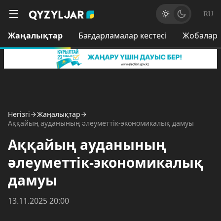
RU
Жаңалықтар
Бағдарламалар кестесі
Жобалар
Негізгі
Жаңалықтар
Аққайың ауданының әлеуметтік-экономикалық дамуы
Аққайың ауданының
әлеуметтік-экономикалық
дамуы
13.11.2025 20:00