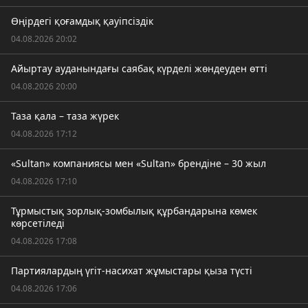
Өңірдегі қоғамдық қауіпсіздік
04.08.2026 20:02
Айыртау ауданындағы саябақ күрделі жөндеуден өтті
04.08.2026 20:00
Таза қала – таза жүрек
04.08.2026 17:12
«Sultan» компаниясы мен «Sultan» брендіне – 30 жыл
04.08.2026 17:10
Тұрмыстық зорлық-зомбылық құрбандарына көмек
көрсетіледі
04.08.2026 17:08
Партиялардың үгіт-насихат жұмыстары қыза түсті
04.08.2026 17:06