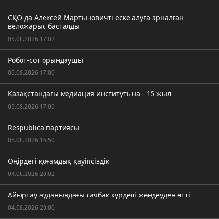
СҚО-да Алексей Мартыновичті еске алуға арналған
веложарыс басталды
05.08.2026 17:02
Робот-сот орындаушы
05.08.2026 17:00
Қазақстандағы медиация институтына - 15 жыл
05.08.2026 17:00
Respublica партиясы
05.08.2026 16:50
Өңірдегі қоғамдық қауіпсіздік
04.08.2026 20:02
Айыртау ауданындағы саябақ күрделі жөндеуден өтті
04.08.2026 20:00