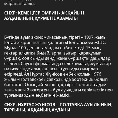
марапатталды.
СНХР: КЕМЕҢГЕР ӘМРИН - АҚҚАЙЫҢ
АУДАНЫНЫҢ ҚҰРМЕТТІ АЗАМАТЫ
Бүгінде ауыл экономикасының тірегі – 1997 жылы
Елтай Зікірин негізін қалаған «Полтавское» ЖШС.
Мұнда 100-ден астам адам еңбек етеді. 15 мың
гектар алқапқа бидай, арпа, зығыр, қарақұмық,
бұршақ, соя сынды дәнді және бұршақты дақылдар
егілген. Сауын фермасында селекциялық жұмыстар
нәтижесінде алынған асыл тұқымды сиырлар
өсіріледі. Ал Нұртас Жүнісов еңбек жолын 1976
жылы «Полтавское» савхозында зоотехник болып
бастаған. Оның айтуынша, қазіргі Полтавка адам
танымастай өзгерген – бұл ауылдағы серіктестік пен
тұрғындардың еңбегінің жемісі.
СНХР: НҰРТАС ЖҮНІСОВ – ПОЛТАВКА АУЫЛЫНЫҢ
ТҰРҒЫНЫ, АҚҚАЙЫҢ АУДАНЫ