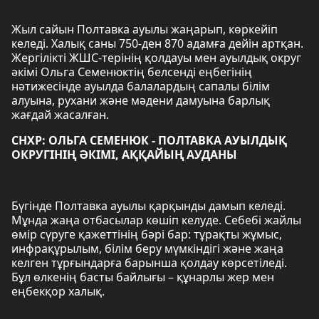
Жыл сайын Полтавка ауылы жаңарып, көркейіп
келеді. Халық саны 750-ден 870 адамға дейін артқан.
Жергілікті ЖШС-терінің қолдауы мен ауылдық округ
әкімі Ольга Семенюктің белсенді еңбегінің
нәтижесінде ауылда балалардың сапалы білім
алуына, рухани және мәдени дамуына барлық
жағдай жасалған.
СНХР: ОЛЬГА СЕМЕНЮК - ПОЛТАВКА АУЫЛДЫҚ
ОКРУГІНІҢ ӘКІМІ, АҚҚАЙЫҢ АУДАНЫ
Бүгінде Полтавка ауылы қарқынды дамып келеді.
Мұнда жаңа отбасылар көшіп келуде. Себебі жайлы
өмір сүруге қажеттінің бәрі бар: тұрақты жұмыс,
инфрақұрылым, білім беру мүмкіндігі және жаңа
келген тұрғындарға барынша қолдау көрсетіледі.
Бұл өлкенің басты байлығы – құнарлы жер мен
еңбекқор халық.