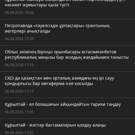
насихат жұмыстары қыза түсті
06.08.2026 18:06
Петропавлда «тәуелсіздік ұрпақтары» грантының
иегерлері анықталды
06.08.2026 17:36
Облыс әкімінің бірінші орынбасары м.тасмағанбетов
республикалық маңызы бар жолдың жағдайымен танысты
06.08.2026 17:19
СҚО-да қазақстан мен орталық азиядағы ең ірі сауу
қондырғысы бар мегаферма іске қосылды
06.08.2026 17:15
Құрылтай - ел болашағын айқындайтын тарихи таңдау
06.08.2026 17:05
Құрылтай - жастар бастамаларын қолдау алаңы
05.08.2026 17:04