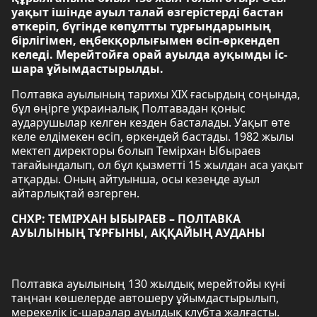
уақыт ішінде ауыл талай өзгерістерді бастан
өткеріп, бүгінде көпұлтты тұрғындарының
бірлігімен, еңбекқорлығымен өсіп-өркендеп
келеді. Мерейтойға орай ауылда ауқымды іс-
шара ұйымдастырылды.
Полтавка ауылының тарихы XIX ғасырдың соңында,
бұл өңірге украиналық Полтавадан қоныс
аударушылар келген кезден басталады. Уақыт өте
келе елдімекен өсіп, өркендей бастады. 1982 жылы
мектеп директоры болып Темірхан Ыбыраев
тағайындалып, ол бұл қызметті 15 жылдан аса уақыт
атқарды. Оның айтуынша, осы кезеңде ауыл
айтарлықтай өзгерген.
СНХР: ТЕМІРХАН ЫБЫРАЕВ – ПОЛТАВКА
АУЫЛЫНЫҢ ТҰРҒЫНЫ, АҚҚАЙЫҢ АУДАНЫ
Полтавка ауылының 130 жылдық мерейтойы күні
таңнан көшелерде автошеру ұйымдастырылып,
мерекелік іс-шаралар ауылдық клубта жалғасты.