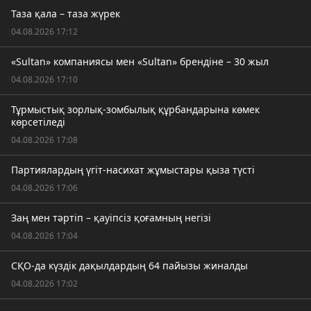
Таза қала – таза жүрек
04.08.2026 17:12
«Sultan» компаниясы мен «Sultan» брендіне – 30 жыл
04.08.2026 17:10
Тұрмыстық зорлық-зомбылық құрбандарына көмек
көрсетіледі
04.08.2026 17:08
Партиялардың үгіт-насихат жұмыстары қыза түсті
04.08.2026 17:06
Заң мен тәртіп – қауіпсіз қоғамның негізі
04.08.2026 17:04
СҚО-да күздік дақылдардың 64 пайызы жиналды
04.08.2026 17:02