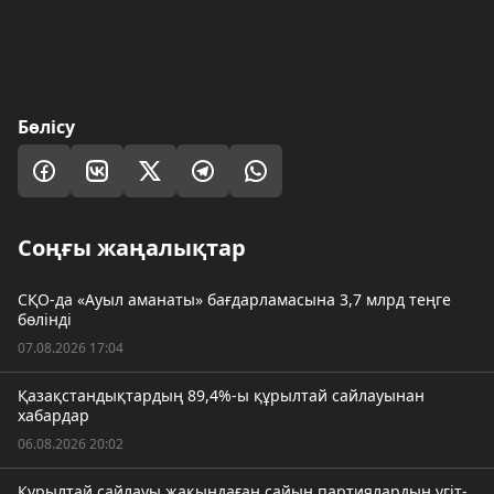
Бөлісу
Соңғы жаңалықтар
СҚО-да «Ауыл аманаты» бағдарламасына 3,7 млрд теңге
бөлінді
07.08.2026 17:04
Қазақстандықтардың 89,4%-ы құрылтай сайлауынан
хабардар
06.08.2026 20:02
Құрылтай сайлауы жақындаған сайын партиялардың үгіт-