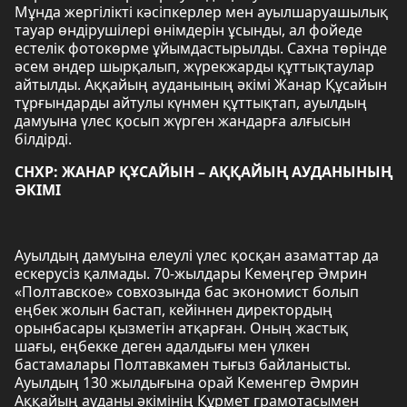
Мұнда жергілікті кәсіпкерлер мен ауылшаруашылық
тауар өндірушілері өнімдерін ұсынды, ал фойеде
естелік фотокөрме ұйымдастырылды. Сахна төрінде
әсем әндер шырқалып, жүрекжарды құттықтаулар
айтылды. Аққайың ауданының әкімі Жанар Құсайын
тұрғындарды айтулы күнмен құттықтап, ауылдың
дамуына үлес қосып жүрген жандарға алғысын
білдірді.
СНХР: ЖАНАР ҚҰСАЙЫН – АҚҚАЙЫҢ АУДАНЫНЫҢ
ӘКІМІ
Ауылдың дамуына елеулі үлес қосқан азаматтар да
ескерусіз қалмады. 70-жылдары Кемеңгер Әмрин
«Полтавское» совхозында бас экономист болып
еңбек жолын бастап, кейіннен директордың
орынбасары қызметін атқарған. Оның жастық
шағы, еңбекке деген адалдығы мен үлкен
бастамалары Полтавкамен тығыз байланысты.
Ауылдың 130 жылдығына орай Кеменгер Әмрин
Аққайың ауданы әкімінің Құрмет грамотасымен