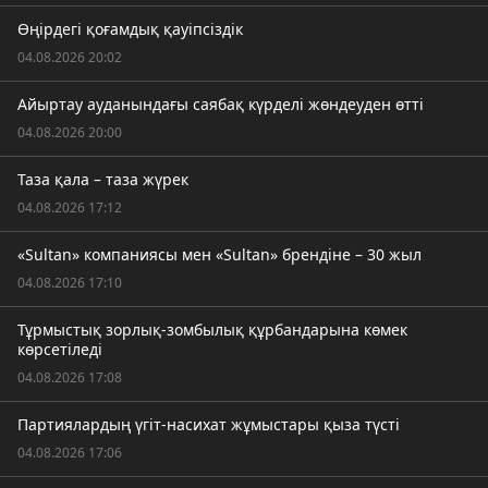
Өңірдегі қоғамдық қауіпсіздік
04.08.2026 20:02
Айыртау ауданындағы саябақ күрделі жөндеуден өтті
04.08.2026 20:00
Таза қала – таза жүрек
04.08.2026 17:12
«Sultan» компаниясы мен «Sultan» брендіне – 30 жыл
04.08.2026 17:10
Тұрмыстық зорлық-зомбылық құрбандарына көмек
көрсетіледі
04.08.2026 17:08
Партиялардың үгіт-насихат жұмыстары қыза түсті
04.08.2026 17:06