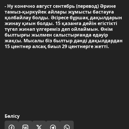
- Ну конечно август сентябрь (перевод) Әрине
тамыз-қыркүйек айлары жұмысты бастауға
қолбайлау болды. Әсіресе бұршақ дақылдарын
жинау қиын болды. 15 қазанға дейін егістікті
түгел жинап үлгереміз деп ойлаймын. Өнім
былтырғы жылмен салыстырғанда едәуір
жақсы. Мысалы біз былтыр дәнді дақылдардан
15 центнер алсақ биыл 29 центнерге жетті.
Бөлісу