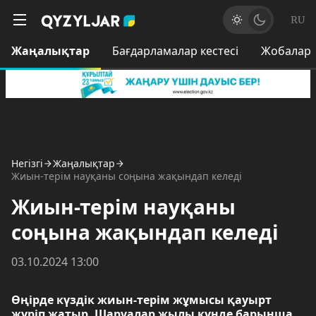
RU
Жаңалықтар
Бағдарламалар кестесі
Жобалар
Негізгі
Жаңалықтар
Жиын-терім науқаны соңына жақындап келеді
Жиын-терім науқаны
соңына жақындап келеді
03.10.2024 13:00
Өңірде күздік жиын-терім жұмысы қауырт
жүріп жатыр. Шаруалар жылы күнде барынша