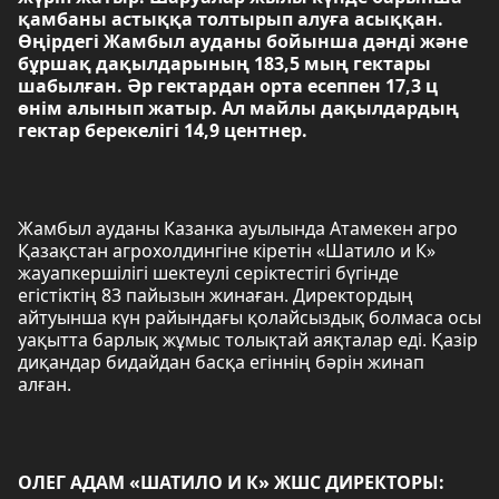
қамбаны астыққа толтырып алуға асыққан.
Өңірдегі Жамбыл ауданы бойынша дәнді және
бұршақ дақылдарының 183,5 мың гектары
шабылған. Әр гектардан орта есеппен 17,3 ц
өнім алынып жатыр. Ал майлы дақылдардың
гектар берекелігі 14,9 центнер.
Жамбыл ауданы Казанка ауылында Атамекен агро
Қазақстан агрохолдингіне кіретін «Шатило и К»
жауапкершілігі шектеулі серіктестігі бүгінде
егістіктің 83 пайызын жинаған. Директордың
айтуынша күн райындағы қолайсыздық болмаса осы
уақытта барлық жұмыс толықтай аяқталар еді. Қазір
диқандар бидайдан басқа егіннің бәрін жинап
алған.
ОЛЕГ АДАМ «ШАТИЛО И К» ЖШС ДИРЕКТОРЫ: