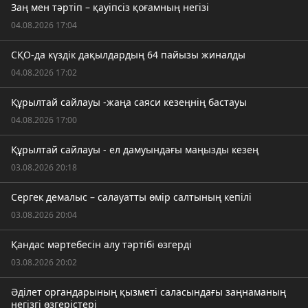
Заң мен тәртіп – қауіпсіз қоғамның негізі
04.08.2026 17:04
СҚО-да күздік дақылдардың 64 пайызы жиналды
04.08.2026 17:02
Құрылтай сайлауы -жаңа саяси кезеңнің бастауы
04.08.2026 17:00
Құрылтай сайлауы - ел дамуындағы маңызды кезең
03.08.2026 20:18
Сергек демалыс – салауатты өмір салтының кепілі
03.08.2026 20:04
Қандас мәртебесін алу тәртібі өзгерді
03.08.2026 20:02
Әділет органдарының қызметі саласындағы заңнаманың
негізгі өзгерістері