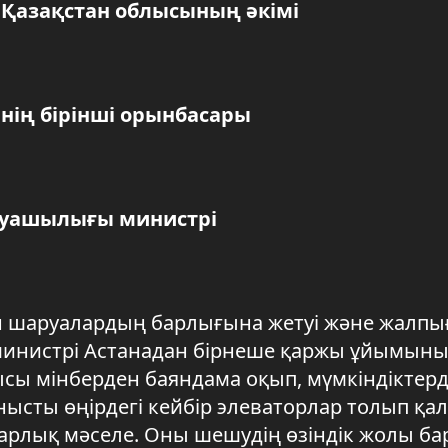
 Қазақстан облысының әкімі
нің бірінші орынбасары
руашылығы министрі
ен шаруалардың барлығына жетуі және жалпы
 министрі Астанадан бірнеше қаржы ұйымын
сы мінберден баяндама оқып, мүмкіндіктерді
анысты өңірдегі кейбір элеваторлар толып қал
тарлық мәселе. Оны шешудің өзіндік жолы ба