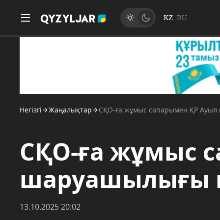
KZ
RU
Негізгі
Жаңалықтар
СҚО-ға жұмыс сапарымен ҚР Ауыл
СҚО-ға жұмыс 
шаруашылығы м
13.10.2025 20:02