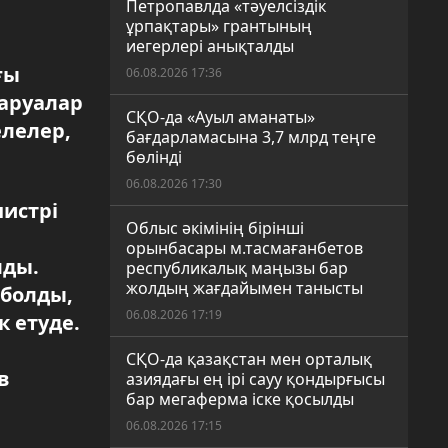
Петропавлда «тәуелсіздік
ұрпақтары» грантының
иегерлері анықталды
ғы
06.08.2026 17:36
шаруалар
СҚО-да «Ауыл аманаты»
елелер,
бағдарламасына 3,7 млрд теңге
бөлінді
06.08.2026 17:30
истрі
Облыс әкімінің бірінші
орынбасары м.тасмағанбетов
лды.
республикалық маңызы бар
жолдың жағдайымен танысты
 болды,
06.08.2026 17:19
к етуде.
.
СҚО-да қазақстан мен орталық
в
азиядағы ең ірі сауу қондырғысы
бар мегаферма іске қосылды
06.08.2026 17:15