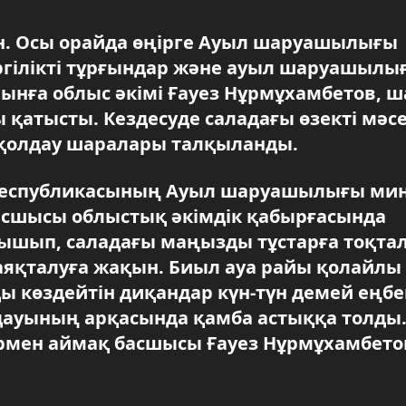
н. Осы орайда өңірге Ауыл шаруашылығы
ергілікті тұрғындар және ауыл шаруашылы
иынға облыс әкімі Ғауез Нұрмұхамбетов, 
қатысты. Кездесуде саладағы өзекті мәс
к қолдау шаралары талқыланды.
Республикасының Ауыл шаруашылығы мин
басшысы облыстық әкімдік қабырғасында
уышып, саладағы маңызды тұстарға тоқта
аяқталуға жақын. Биыл ауа райы қолайлы
ы көздейтін диқандар күн-түн демей еңбе
дауының арқасында қамба астыққа толды
рмен аймақ басшысы Ғауез Нұрмұхамбето