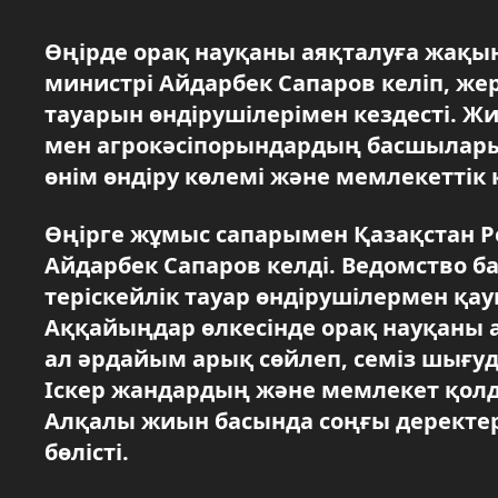
Өңірде орақ науқаны аяқталуға жақы
министрі Айдарбек Сапаров келіп, ж
тауарын өндірушілерімен кездесті. Ж
мен агрокәсіпорындардың басшылары 
өнім өндіру көлемі және мемлекетті
Өңірге жұмыс сапарымен Қазақстан 
Айдарбек Сапаров келді. Ведомство 
теріскейлік тауар өндірушілермен қа
Аққайыңдар өлкесінде орақ науқаны 
ал әрдайым арық сөйлеп, семіз шығуд
Іскер жандардың және мемлекет қол
Алқалы жиын басында соңғы деректе
бөлісті.