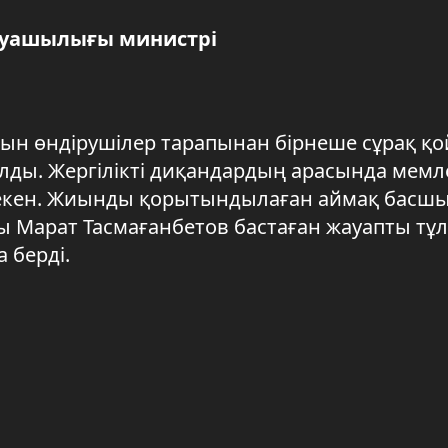
руашылығы министрі
ын өндірушілер тарапынан бірнеше сұрақ қ
олды. Жергілікті диқандардың арасында мемл
р екен. Жиынды қорытындылаған аймақ басш
ы Марат Тасмағанбетов бастаған жауапты тұл
 берді.