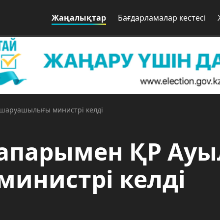
Жаңалықтар
Бағдарламалар кестесі
 шаруашылығы министрі келді
сапарымен ҚР Ауы
инистрі келді