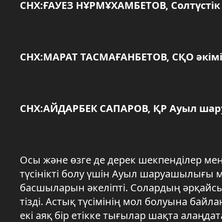
СНХ:ҒАУЕЗ НҰРМҰХАМБЕТОВ, Солтүстік
СНХ:МАРАТ ТАСМАҒАНБЕТОВ, СҚО әкімі
СНХ:АЙДАРБЕК САПАРОВ, ҚР Ауыл ша
Осы және өзге де дерек шекпенділер м
түсінікті болу үшін Ауыл шаруашылығы
басшыларын әкеліпті. Солардың әрқайсы
тізді. Астық түсімінің мол болуына байл
екі аяқ бір етікке тығылар шақта алаңда