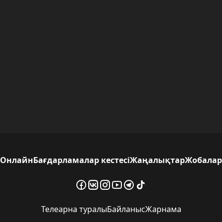
Онлайн
Бағдарламалар кестесі
Жаңалықтар
Жобалар
Телеарна туралы
Байланыс
Жарнама