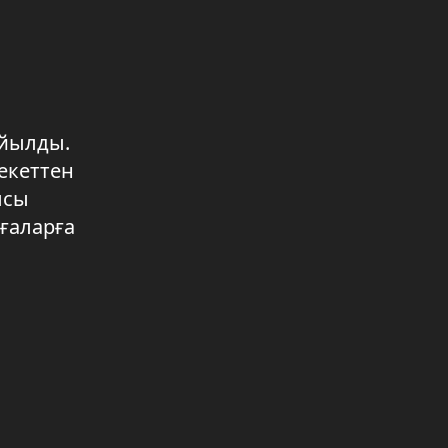
Respublica партиясы
05.08.2026 16:50
Өңірдегі қоғамдық қауіпсіздік
04.08.2026 20:02
ойылды.
екеттен
Айыртау ауданындағы саябақ
күрделі жөндеуден өтті
ысы
04.08.2026 20:00
ғаларға
Таза қала – таза жүрек
04.08.2026 17:12
«Sultan» компаниясы мен
«Sultan» брендіне – 30 жыл
04.08.2026 17:10
Тұрмыстық зорлық-зомбылық
құрбандарына көмек көрсетіледі