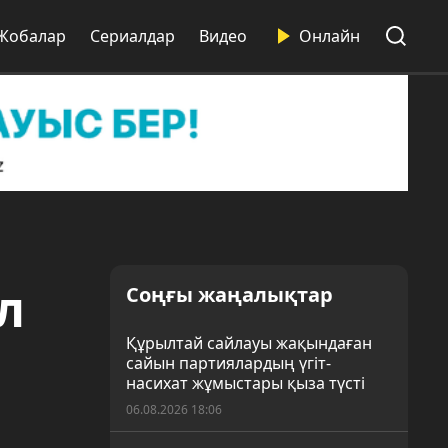
Жобалар
Сериалдар
Видео
Онлайн
л
Соңғы жаңалықтар
Құрылтай сайлауы жақындаған
сайын партиялардың үгіт-
насихат жұмыстары қыза түсті
06.08.2026 18:06