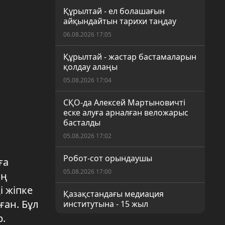
Құрылтай - ел болашағын
айқындайтын тарихи таңдау
06.08.2026 17:05
Құрылтай - жастар бастамаларын
қолдау алаңы
05.08.2026 17:04
СҚО-да Алексей Мартыновичті
еске алуға арналған веложарыс
басталды
05.08.2026 17:02
Робот-сот орындаушы
ға
05.08.2026 17:00
ың
 жіпке
Қазақстандағы медиация
ған. Бұл
институтына - 15 жыл
р.
05.08.2026 17:00