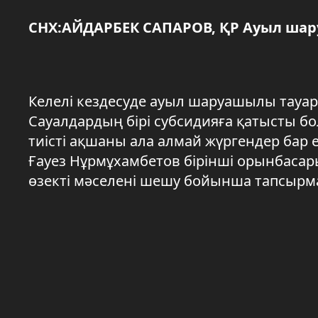
СНХ:АЙДАРБЕК САПАРОВ, ҚР Ауыл ша
Келелі кездесуде ауыл шаруашылы тауар
Сауалдардың бірі субсидияға қатысты б
тиісті ақшаны ала алмай жүргендер ба
Ғауез Нұрмұхамбетов бірінші орынбасар
өзекті мәселені шешу бойынша тапсырма