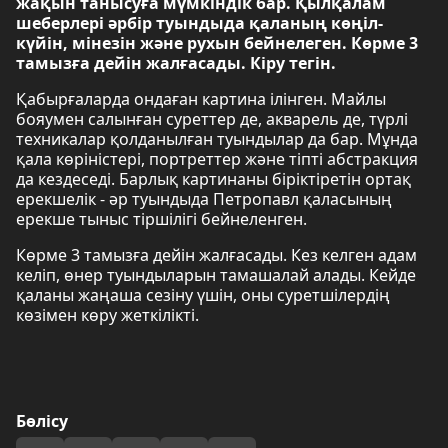
жақын танысуға мүмкіндік бар. Қылқалам
шеберлері әрбір туындыда қаланың көңіл-
күйін, мінезін және рухын бейнелеген. Көрме 3
тамызға дейін жалғасады. Кіру тегін.
Қабырғаларда ондаған картина ілінген. Майлы
бояумен салынған суреттер де, акварель де, түрлі
техникалар қолданылған туындылар да бар. Мұнда
қала көріністері, портреттер және тіпті абстракция
да кездеседі. Барлық картинаны біріктіретін ортақ
ерекшелік - әр туындыда Петропавл қаласының
ерекше тыныс тіршілігі бейнеленген.
Көрме 3 тамызға дейін жалғасады. Кез келген адам
келіп, өнер туындыларын тамашалай алады. Кейде
қаланы жаңаша сезіну үшін, оны суретшілердің
көзімен көру жеткілікті.
Бөлісу