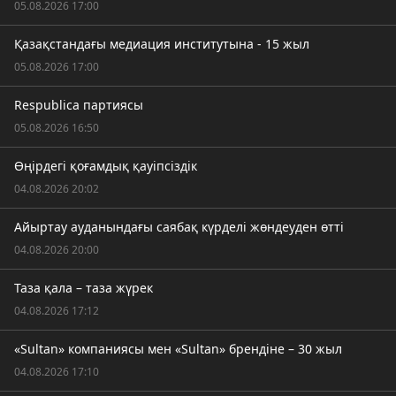
05.08.2026 17:00
Қазақстандағы медиация институтына - 15 жыл
05.08.2026 17:00
Respublica партиясы
05.08.2026 16:50
Өңірдегі қоғамдық қауіпсіздік
04.08.2026 20:02
Айыртау ауданындағы саябақ күрделі жөндеуден өтті
04.08.2026 20:00
Таза қала – таза жүрек
04.08.2026 17:12
«Sultan» компаниясы мен «Sultan» брендіне – 30 жыл
04.08.2026 17:10