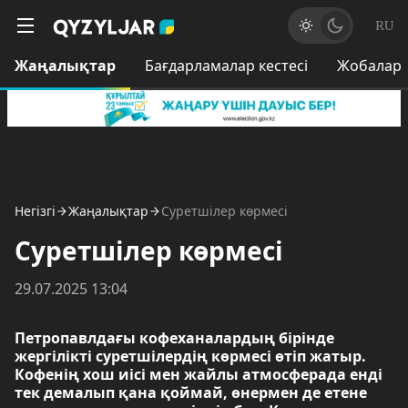
RU
Жаңалықтар
Бағдарламалар кестесі
Жобалар
Негізгі
Жаңалықтар
Суретшілер көрмесі
Суретшілер көрмесі
29.07.2025 13:04
Петропавлдағы кофеханалардың бірінде
жергілікті суретшілердің көрмесі өтіп жатыр.
Кофенің хош иісі мен жайлы атмосферада енді
тек демалып қана қоймай, өнермен де етене