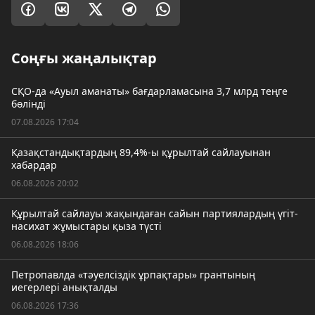
Соңғы жаңалықтар
СҚО-да «Ауыл аманаты» бағдарламасына 3,7 млрд теңге
бөлінді
07.08.2026 17:04
Қазақстандықтардың 89,4%-ы құрылтай сайлауынан
хабардар
06.08.2026 20:02
Құрылтай сайлауы жақындаған сайын партиялардың үгіт-
насихат жұмыстары қыза түсті
06.08.2026 18:06
Петропавлда «тәуелсіздік ұрпақтары» грантының
иегерлері анықталды
06.08.2026 17:36