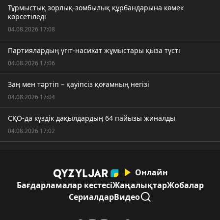
Тұрмыстық зорлық-зомбылық құрбандарына көмек
көрсетіледі
04.08.2026 17:08
Партиялардың үгіт-насихат жұмыстары қыза түсті
04.08.2026 17:06
Заң мен тәртіп – қауіпсіз қоғамның негізі
04.08.2026 17:04
СҚО-да күздік дақылдардың 64 пайызы жиналды
04.08.2026 17:02
Онлайн
Бағдарламалар кестесі
Жаңалықтар
Жобалар
Сериалдар
Видео