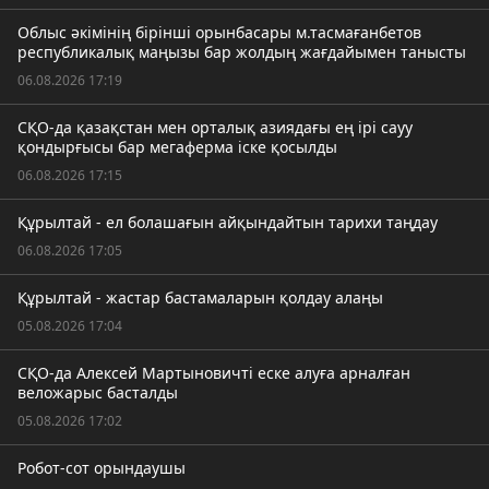
Облыс әкімінің бірінші орынбасары м.тасмағанбетов
республикалық маңызы бар жолдың жағдайымен танысты
06.08.2026 17:19
СҚО-да қазақстан мен орталық азиядағы ең ірі сауу
қондырғысы бар мегаферма іске қосылды
06.08.2026 17:15
Құрылтай - ел болашағын айқындайтын тарихи таңдау
06.08.2026 17:05
Құрылтай - жастар бастамаларын қолдау алаңы
05.08.2026 17:04
СҚО-да Алексей Мартыновичті еске алуға арналған
веложарыс басталды
05.08.2026 17:02
Робот-сот орындаушы