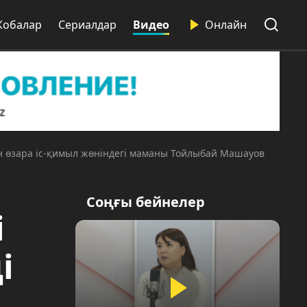
Жобалар
Сериалдар
Видео
Онлайн
ен өзара іс-қимыл жөніндегі маманы Тойлыбай Машауов
Соңғы бейнелер
і
і