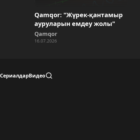
Qamqor: "Жүрек-қантамыр
ауруларын емдеу жолы"
Qamqor
16.07.2026
Сериалдар
Видео