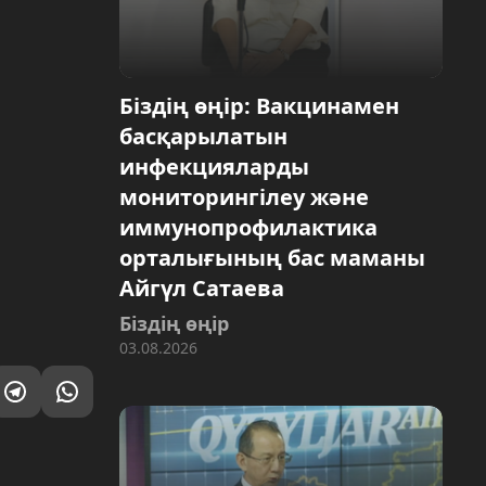
Біздің өңір: Вакцинамен
басқарылатын
инфекцияларды
мониторингілеу және
иммунопрофилактика
орталығының бас маманы
Айгүл Сатаева
Біздің өңір
03.08.2026