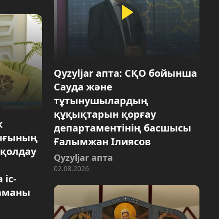
Qyzyljar апта: СҚО бойынша
Сауда және
тұтынушылардың
құқықтарын қорғау
к
департаментінің басшысы
лығының
Ғалымжан Ілиясов
 қолдау
Qyzyljar апта
02.08.2026
іс-
аманы