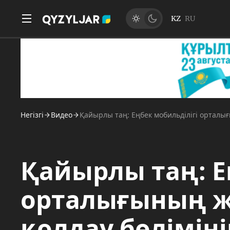
KZ
RU
Негізгі
Видео
Қайырлы таң: Еңбек мобильділігі ортал
Қайырлы таң: Е
орталығының ж
қолдау бөлімін