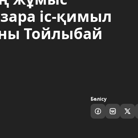
зара іс-қимыл
аны Тойлыбай
Бөлісу