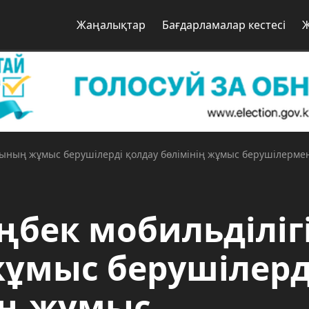
Жаңалықтар
Бағдарламалар кестесі
ығының жұмыс берушілерді қолдау бөлімінің жұмыс берушілерм
ңбек мобильділіг
ұмыс берушілерд
ің жұмыс