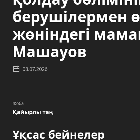
берушілермен ө
жөніндегі мам
Машауов
08.07.2026
Жоба
Қайырлы таң
Ұқсас бейнелер