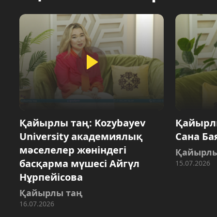
Қайырлы таң: Kozybayev
Қайырлы
University академиялық
Сана Б
мәселелер жөніндегі
Қайырлы
басқарма мүшесі Айгүл
15.07.2026
Нұрпейісова
Қайырлы таң
16.07.2026