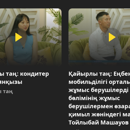
 таң: кондитер
Қайырлы таң: Еңбе
аянқызы
мобильділігі орта
жұмыс берушілерді
 таң
бөлімінің жұмыс
берушілермен өзара 
қимыл жөніндегі м
Тойлыбай Машауов