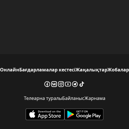
Онлайн
Бағдарламалар кестесі
Жаңалықтар
Жобалар
Телеарна туралы
Байланыс
Жарнама