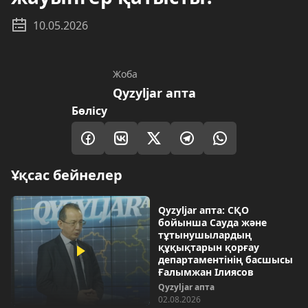
10.05.2026
Жоба
Qyzyljar апта
Бөлісу
Ұқсас бейнелер
Qyzyljar апта: СҚО
бойынша Сауда және
тұтынушылардың
құқықтарын қорғау
департаментінің басшысы
Ғалымжан Ілиясов
Qyzyljar апта
02.08.2026