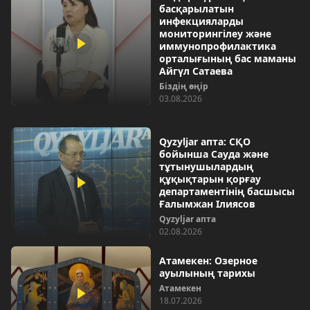
басқарылатын
инфекцияларды
мониторингілеу және
иммунопрофилактика
орталығының бас маманы
Айгүл Сатаева
Біздің өңір
03.08.2026
Qyzyljar апта: СҚО
бойынша Сауда және
тұтынушылардың
құқықтарын қорғау
департаментінің басшысы
Ғалымжан Ілиясов
Qyzyljar апта
02.08.2026
Атамекен: Озерное
ауылының тарихы
Атамекен
18.07.2026