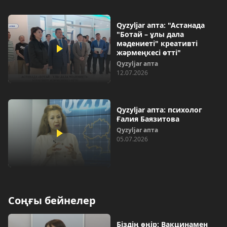
Qyzyljar апта: "Астанада
"Ботай – ұлы дала
мәдениеті" креативті
жәрмеңкесі өтті"
Qyzyljar апта
12.07.2026
Qyzyljar апта: психолог
Ғалия Баязитова
Qyzyljar апта
05.07.2026
Соңғы бейнелер
Біздің өңір: Вакцинамен