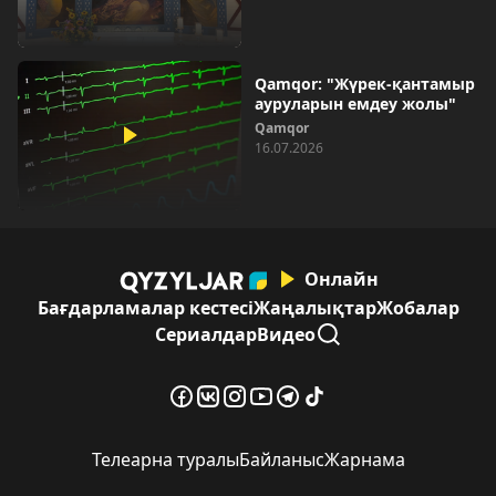
Qamqor: "Жүрек-қантамыр
ауруларын емдеу жолы"
Qamqor
16.07.2026
Онлайн
Бағдарламалар кестесі
Жаңалықтар
Жобалар
Сериалдар
Видео
Телеарна туралы
Байланыс
Жарнама