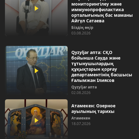
мониторингілеу және
иммунопрофилактика
орталығының бас маманы
Айгүл Сатаева
Біздің өңір
03.08.2026
Qyzyljar апта: СҚО
бойынша Сауда және
тұтынушылардың
құқықтарын қорғау
департаментінің басшысы
Ғалымжан Ілиясов
Qyzyljar апта
02.08.2026
Атамекен: Озерное
ауылының тарихы
Атамекен
18.07.2026