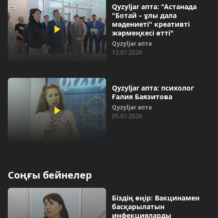
Qyzyljar апта: "Астанада
"Ботай – ұлы дала
мәдениеті" креативті
жәрмеңкесі өтті"
Qyzyljar апта
12.07.2026
Qyzyljar апта: психолог
Ғалия Баязитова
Qyzyljar апта
05.07.2026
Соңғы бейнелер
Біздің өңір: Вакцинамен
басқарылатын
инфекцияларды