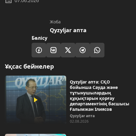
07.06.2026
Жоба
Qyzyljar апта
Бөлісу
Ұқсас бейнелер
Qyzyljar апта: СҚО
бойынша Сауда және
тұтынушылардың
құқықтарын қорғау
департаментінің басшысы
Ғалымжан Ілиясов
Qyzyljar апта
02.08.2026