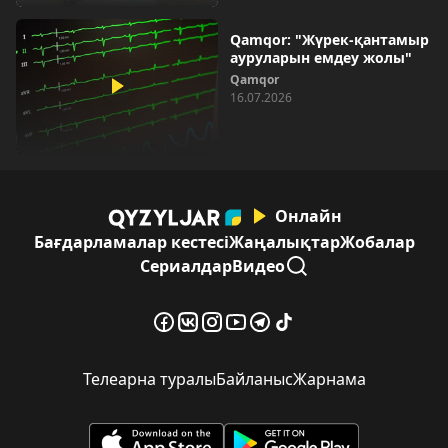
Qamqor: "Жүрек-қантамыр
ауруларын емдеу жолы"
Qamqor
16.07.2026
Онлайн
Бағдарламалар кестесі
Жаңалықтар
Жобалар
Сериалдар
Видео
Телеарна туралы
Байланыс
Жарнама