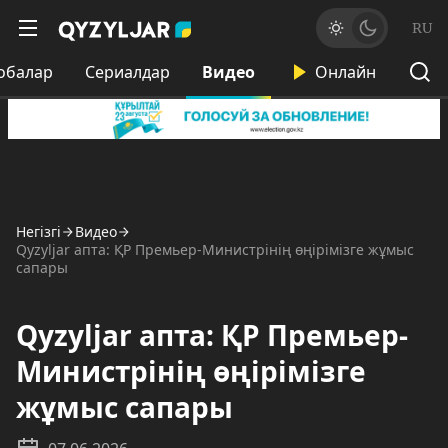
RU
обалар
Сериалдар
Видео
Онлайн
Негізгі
Видео
Qyzyljar апта: ҚР Премьер-Министрінің өңірімізге жұмыс
сапары
Qyzyljar апта: ҚР Премьер-
Министрінің өңірімізге
жұмыс сапары