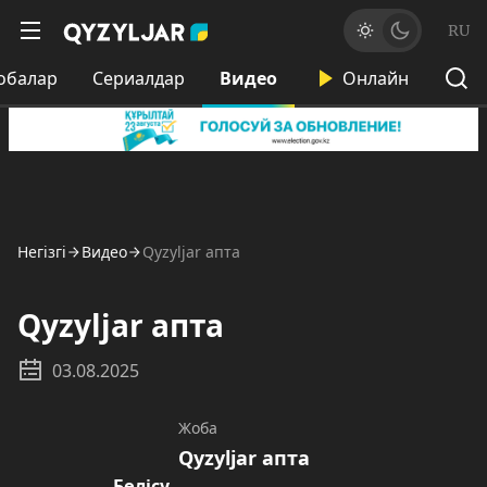
RU
обалар
Сериалдар
Видео
Онлайн
Негізгі
Видео
Qyzyljar апта
Qyzyljar апта
03.08.2025
Жоба
Qyzyljar апта
Бөлісу