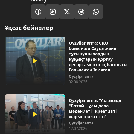
Ұқсас бейнелер
Qyzyljar апта: СҚО
бойынша Сауда және
тұтынушылардың
құқықтарын қорғау
департаментінің басшысы
Ғалымжан Ілиясов
Qyzyljar апта
02.08.2026
Qyzyljar апта: "Астанада
"Ботай – ұлы дала
мәдениеті" креативті
жәрмеңкесі өтті"
Qyzyljar апта
12.07.2026