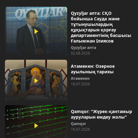
Qyzyljar апта: СҚО
бойынша Сауда және
тұтынушылардың
құқықтарын қорғау
департаментінің басшысы
Ғалымжан Ілиясов
Qyzyljar апта
02.08.2026
Атамекен: Озерное
ауылының тарихы
Атамекен
18.07.2026
Qamqor: "Жүрек-қантамыр
ауруларын емдеу жолы"
Qamqor
16.07.2026