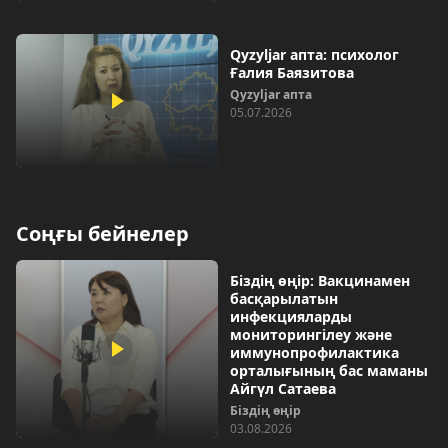
Qyzyljar апта: психолог
Ғалия Баязитова
Qyzyljar апта
05.07.2026
Соңғы бейнелер
Біздің өңір: Вакцинамен
басқарылатын
инфекцияларды
мониторингілеу және
иммунопрофилактика
орталығының бас маманы
Айгүл Сатаева
Біздің өңір
03.08.2026