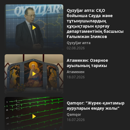
Qyzyljar апта: СҚО
бойынша Сауда және
тұтынушылардың
құқықтарын қорғау
департаментінің басшысы
Ғалымжан Ілиясов
Qyzyljar апта
02.08.2026
Атамекен: Озерное
ауылының тарихы
Атамекен
18.07.2026
Qamqor: "Жүрек-қантамыр
ауруларын емдеу жолы"
Qamqor
16.07.2026