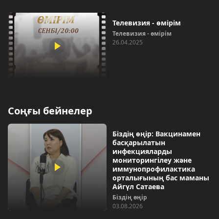
Телевизия - өмірім
Телевизия - өмірім
26.04.2025
Соңғы бейнелер
Біздің өңір: Вакцинамен
басқарылатын
инфекцияларды
мониторингілеу және
иммунопрофилактика
орталығының бас маманы
Айгүл Сатаева
Біздің өңір
03.08.2026