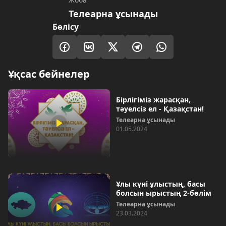
Телеарна ұсынады
Бөлісу
Ұқсас бейнелер
Бірлігіміз жарасқан,
тәуелсіз ел - Қазақстан!
Телеарна ұсынады
01.05.2024
Ұлы күні ұлыстың, басы
болсын ырыстың 2-бөлім
Телеарна ұсынады
23.03.2024