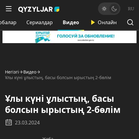
RU
обалар
Сериалдар
Видео
Онлайн
Негізгі
Видео
Ұлы күні ұлыстың, басы болсын ырыстың 2-бөлім
Ұлы күні ұлыстың, басы
болсын ырыстың 2-бөлім
23.03.2024
Жоба