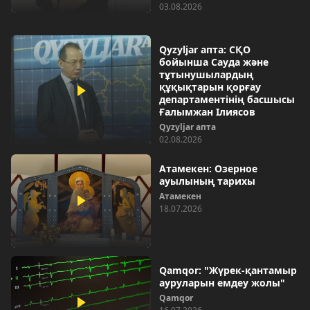
03.08.2026
Qyzyljar апта: СҚО
бойынша Сауда және
тұтынушылардың
құқықтарын қорғау
департаментінің басшысы
Ғалымжан Ілиясов
Qyzyljar апта
02.08.2026
Атамекен: Озерное
ауылының тарихы
Атамекен
18.07.2026
Qamqor: "Жүрек-қантамыр
ауруларын емдеу жолы"
Qamqor