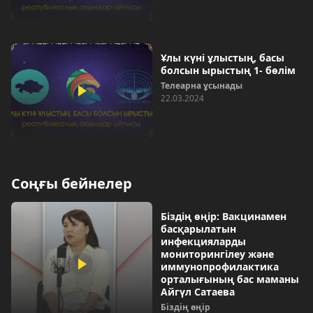
Ұлы күні ұлыстың, басы
болсын ырыстың 1- бөлім
Телеарна ұсынады
22.03.2024
Соңғы бейнелер
Біздің өңір: Вакцинамен
басқарылатын
инфекцияларды
мониторингілеу және
иммунопрофилактика
орталығының бас маманы
Айгүл Сатаева
Біздің өңір