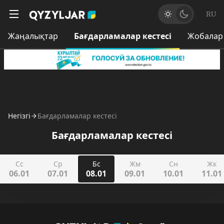
RU
Жаңалықтар
Бағдарламалар кестесі
Жобалар
Негізгі
Бағдарламалар кестесі
Бағдарламалар кестесі
Сс
Ср
Бс
Жм
Сн
Жк
06.01
07.01
08.01
09.01
10.01
11.01