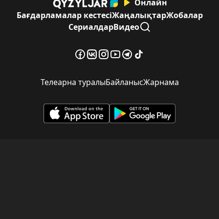
Онлайн
Бағдарламалар кестесі
Жаңалықтар
Жобалар
Сериалдар
Видео
Телеарна туралы
Байланыс
Жарнама