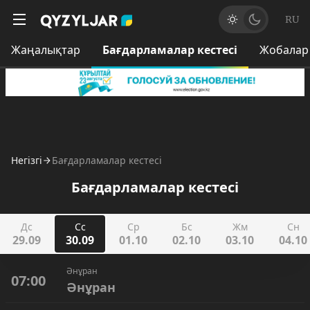
RU
Жаңалықтар
Бағдарламалар кестесі
Жобалар
Негізгі
Бағдарламалар кестесі
Бағдарламалар кестесі
Дс
Сс
Ср
Бс
Жм
Сн
29.09
30.09
01.10
02.10
03.10
04.10
Әнұран
07:00
Әнұран