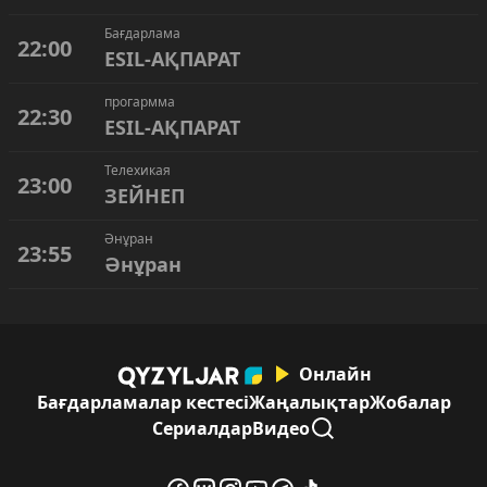
Бағдарлама
22:00
ESIL-АҚПАРАТ
прогармма
22:30
ESIL-АҚПАРАТ
Телехикая
23:00
ЗЕЙНЕП
Әнұран
23:55
Әнұран
Онлайн
Бағдарламалар кестесі
Жаңалықтар
Жобалар
Сериалдар
Видео