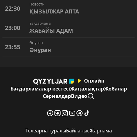
Новости
22:30
ҚЫЗЫЛЖАР АПТА
Бағдарлама
23:00
ЖАБАЙЫ АДАМ
Әнұран
23:55
Әнұран
Онлайн
Бағдарламалар кестесі
Жаңалықтар
Жобалар
Сериалдар
Видео
Телеарна туралы
Байланыс
Жарнама