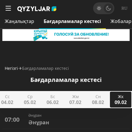
RU
Жаңалықтар
Бағдарламалар кестесі
Жобалар
Негізгі
Бағдарламалар кестесі
Бағдарламалар кестесі
Сс
Ср
Бс
Жм
Сн
Жк
04.02
05.02
06.02
07.02
08.02
09.02
Әнұран
07:00
Әнұран