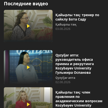
Последние видео
Қайырлы таң: тренер по
сайклу Бота Саду
Қайырлы таң
03.08.2026
Qyzyljar апта:
руководитель офиса
приема и рекрутинга
Kozybayev University
Гульмира Оспанова
Qyzyljar апта
02.08.2026
Қайырлы таң: член
правления по
академическим вопросам
Kozybayev University