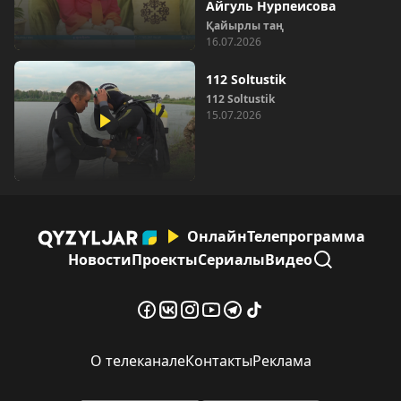
Айгуль Нурпеисова
Қайырлы таң
16.07.2026
112 Soltustik
112 Soltustik
15.07.2026
Онлайн
Телепрограмма
Новости
Проекты
Сериалы
Видео
О телеканале
Контакты
Реклама