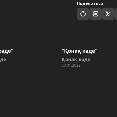
Поделиться
кәде"
"Қонақ кәде"
әде
Қонақ кәде
23.01.2022