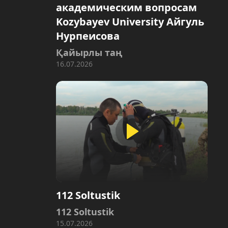
академическим вопросам
Kozybayev University Айгуль
Нурпеисова
Қайырлы таң
16.07.2026
112 Soltustik
112 Soltustik
15.07.2026