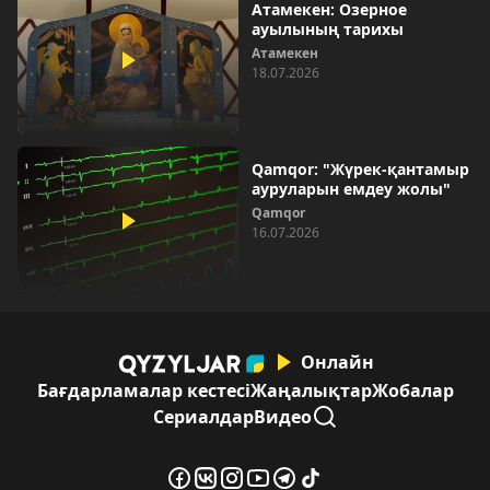
Атамекен: Озерное
ауылының тарихы
Атамекен
18.07.2026
Qamqor: "Жүрек-қантамыр
ауруларын емдеу жолы"
Qamqor
16.07.2026
Онлайн
Бағдарламалар кестесі
Жаңалықтар
Жобалар
Сериалдар
Видео