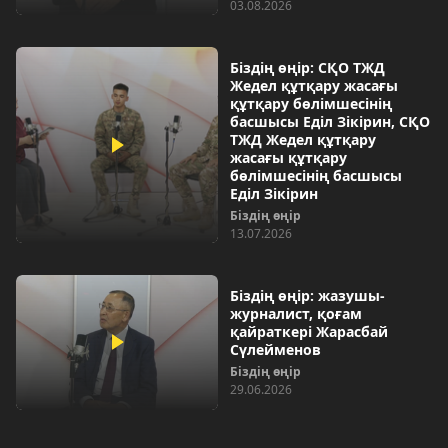
03.08.2026
Біздің өңір: СҚО ТЖД
Жедел құтқару жасағы
құтқару бөлімшесінің
басшысы Еділ Зікірин, СҚО
ТЖД Жедел құтқару
жасағы құтқару
бөлімшесінің басшысы
Еділ Зікірин
Біздің өңір
13.07.2026
Біздің өңір: жазушы-
журналист, қоғам
қайраткері Жарасбай
Сүлейменов
Біздің өңір
29.06.2026