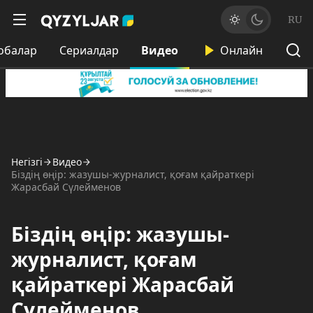
RU
обалар
Сериалдар
Видео
Онлайн
Негізгі
Видео
Біздің өңір: жазушы-журналист, қоғам қайраткері
Жарасбай Сүлейменов
Біздің өңір: жазушы-
журналист, қоғам
қайраткері Жарасбай
Сүлейменов