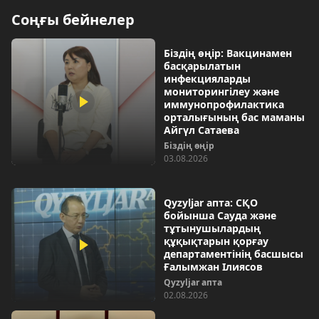
Соңғы бейнелер
Біздің өңір: Вакцинамен
басқарылатын
инфекцияларды
мониторингілеу және
иммунопрофилактика
орталығының бас маманы
Айгүл Сатаева
Біздің өңір
03.08.2026
Qyzyljar апта: СҚО
бойынша Сауда және
тұтынушылардың
құқықтарын қорғау
департаментінің басшысы
Ғалымжан Ілиясов
Qyzyljar апта
02.08.2026