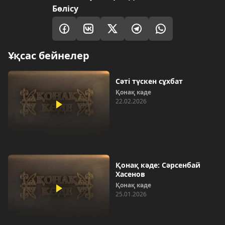
Бөлісу
Ұқсас бейнелер
Сәті түскен сұхбат
Қонақ кәде
22.02.2026
Қонақ кәде: Сәрсенбай
Хасенов
Қонақ кәде
25.01.2026