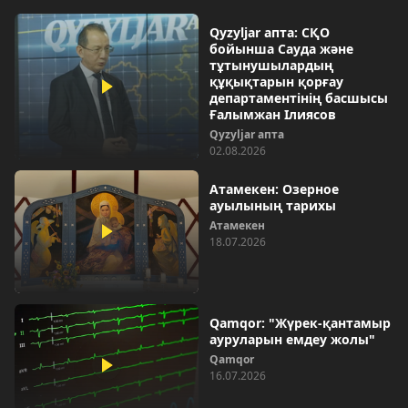
Qyzyljar апта: СҚО
бойынша Сауда және
тұтынушылардың
құқықтарын қорғау
департаментінің басшысы
Ғалымжан Ілиясов
Qyzyljar апта
02.08.2026
Атамекен: Озерное
ауылының тарихы
Атамекен
18.07.2026
Qamqor: "Жүрек-қантамыр
ауруларын емдеу жолы"
Qamqor
16.07.2026