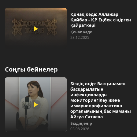
Қонақ кәде: Аллажар
Қайбар - ҚР Еңбек сіңірген
қайраткері
Қонақ кәде
28.12.2025
Соңғы бейнелер
Біздің өңір: Вакцинамен
басқарылатын
инфекцияларды
мониторингілеу және
иммунопрофилактика
орталығының бас маманы
Айгүл Сатаева
Біздің өңір
03.08.2026