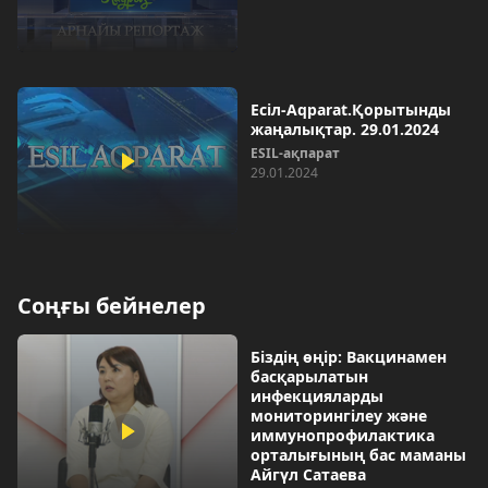
Есіл-Aqparat.Қорытынды
жаңалықтар. 29.01.2024
ESIL-ақпарат
29.01.2024
Соңғы бейнелер
Біздің өңір: Вакцинамен
басқарылатын
инфекцияларды
мониторингілеу және
иммунопрофилактика
орталығының бас маманы
Айгүл Сатаева