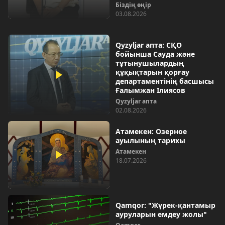
Біздің өңір
03.08.2026
Qyzyljar апта: СҚО
бойынша Сауда және
тұтынушылардың
құқықтарын қорғау
департаментінің басшысы
Ғалымжан Ілиясов
Qyzyljar апта
02.08.2026
Атамекен: Озерное
ауылының тарихы
Атамекен
18.07.2026
Qamqor: "Жүрек-қантамыр
ауруларын емдеу жолы"