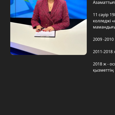
Азаматтығы
11 сәуір 1
колледжі «
мамандығы
2009 -2010
2011-2018
2018 ж - о
қызметтің