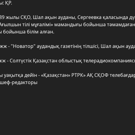
: ҚР.
989 жылы СҚО, Шал ақын ауданы, Сергеевка қаласында д
Ағылшын тілі мұғалімі» мамандығы бойынша тәмамдаған.
 бойынша білім алған.
 жж - "Новатор" аудандық газетінің тілшісі, Шал ақын ау
 жж - Солтүстік Қазақстан облыстық телерадиокомпания
сы уақытқа дейін - «Қазақстан» РТРК» АҚ СҚОФ телебағ
 шеф-редакторы