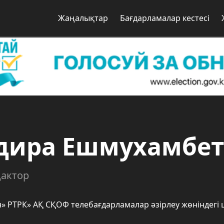
Жаңалықтар
Бағдарламалар кестесі
дира Ешмухамбет
актор
н» РТРК» АҚ СҚОФ телебағдарламалар әзірлеу жөніндег