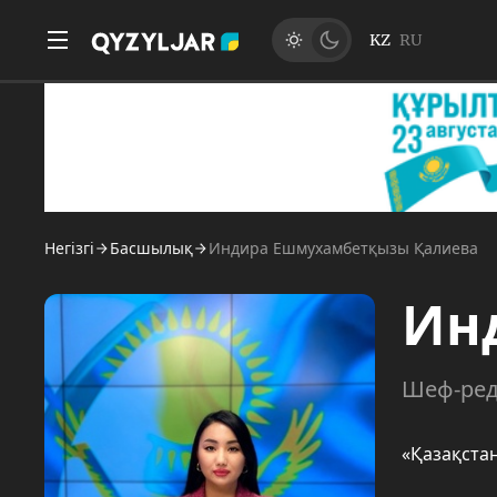
KZ
RU
Негізгі
Басшылық
Индира Ешмухамбетқызы Қалиева
Ин
Шеф-ред
«Қазақста