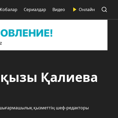
Жобалар
Сериалдар
Видео
Онлайн
қызы Қалиева
і шығармашылық қызметтің шеф-редакторы