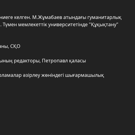
үниеге келген. М.Жұмабаев атындағы гуманитарлық
 Түмен мемлекеттік университетінде "Құқықтану"
даны, СҚО
сының редакторы, Петропавл қаласы
дарламалар әзірлеу жөніндегі шығармашылық