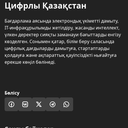
Цифрлы Қазақстан
Бағдарлама аясында электрондық үкіметті дамыту,
IT-инфрақұрылымды жетілдіру, жасанды интеллект,
үлкен деректер сияқты заманауи бағыттарды енгізу
көзделген. Сонымен қатар, білім беру саласында
цифрлық дағдыларды дамытуға, стартаптарды
қолдауға және ақпараттық қауіпсіздікті нығайтуға
ерекше көңіл бөлінеді.
Бөлісу