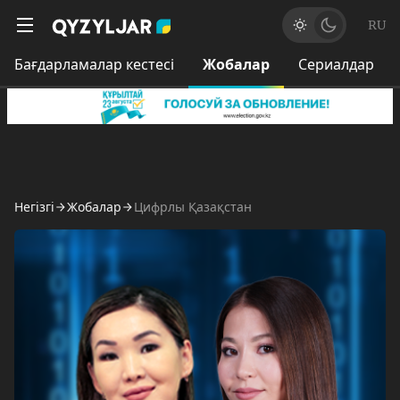
RU
Бағдарламалар кестесі
Жобалар
Сериалдар
Негізгі
Жобалар
Цифрлы Қазақстан