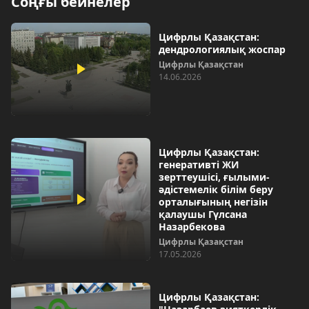
Соңғы бейнелер
Цифрлы Қазақстан:
дендрологиялық жоспар
Цифрлы Қазақстан
14.06.2026
Цифрлы Қазақстан:
генеративті ЖИ
зерттеушісі, ғылыми-
әдістемелік білім беру
орталығының негізін
қалаушы Гүлсана
Назарбекова
Цифрлы Қазақстан
17.05.2026
Цифрлы Қазақстан: