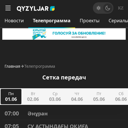
KZ
Новости
Телепрограмма
Проекты
Сериал
Главная
Телепрограмма
Сетка передач
Пн
Вт
Ср
Чт
Пт
Сб
01.06
02.06
03.06
04.06
05.06
06.06
07:00
Әнұран
07:05
СУ АСТЫНДАҒЫ ОҚИҒА