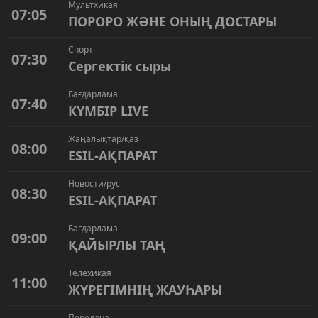
Мультхикая
07:05
ПОРОРО ЖӘНЕ ОНЫҢ ДОСТАРЫ
Спорт
07:30
Сергектік сыры
Бағдарлама
07:40
КҮМБІР LIVE
Жаңалықтар/қаз
08:00
ESIL-АҚПАРАТ
Новости/рус
08:30
ESIL-АҚПАРАТ
Бағдарлама
09:00
ҚАЙЫРЛЫ ТАҢ
Телехикая
11:00
ЖҮРЕГІМНІҢ ЖАУҺАРЫ
Передача