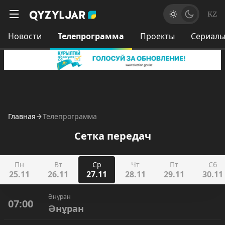
KZ
Новости
Телепрограмма
Проекты
Сериал
Главная
Телепрограмма
Сетка передач
Пн
Вт
Ср
Чт
Пт
Сб
25.11
26.11
27.11
28.11
29.11
30.11
Әнұран
07:00
Әнұран