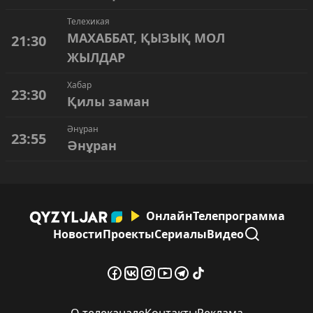
Телехикая
МАХАББАТ, ҚЫЗЫҚ МОЛ
21:30
ЖЫЛДАР
Хабар
23:30
Қилы заман
Әнұран
23:55
Әнұран
Онлайн
Телепрограмма
Новости
Проекты
Сериалы
Видео