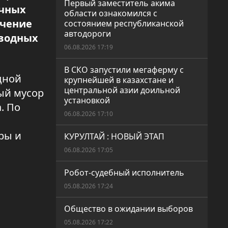
Первый заместитель акима
ачных
области ознакомился с
ечение
состоянием республиканской
автодороги
оводных
06.08.2026 17:19
В СКО запустили мегаферму с
дной
крупнейшей в казахстане и
центральной азии доильной
ый мусор
установкой
. По
06.08.2026 17:10
ры и
КУРУЛТАЙ : НОВЫЙ ЭТАП
06.08.2026 17:05
Робот-судебный исполнитель
05.08.2026 17:24
Общество в ожидании выборов
05.08.2026 17:22