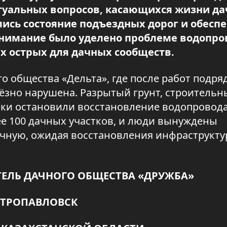
ктуальных вопросов, касающихся жизни д
лись состояние подъездных дорог и обесп
внимание было уделено проблеме водопр
ых острых для дачных сообществ.
о общества «Дельта», где после работ подря
ёзно нарушена. Разрытый грунт, строительн
ки остановили восстановление водопровода
ее 100 дачных участков, и люди вынуждены
учную, ожидая восстановления инфраструкту
АТЕЛЬ ДАЧНОГО ОБЩЕСТВА «ДРУЖБА»
ЕТРОПАВЛОВСК