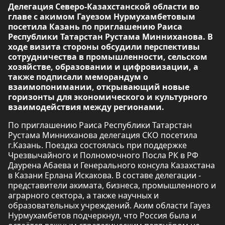
Делегация Северо-Казахстанской области во
главе с акимом Гауезом Нурмухамбетовым
посетила Казань по приглашению Раиса
Республики Татарстан Рустама Минниханова. В
ходе визита стороны обсудили перспективы
сотрудничества в промышленности, сельском
хозяйстве, образовании и цифровизации, а
также подписали меморандум о
взаимопонимании, открывающий новые
горизонты для экономического и культурного
взаимодействия между регионами.
По приглашению Раиса Республики Татарстан
Рустама Минниханова делегация СКО посетила
г.Казань. Поездка состоялась при поддержке
Чрезвычайного и Полномочного Посла РК в РФ
Даурена Абаева и Генерального консула Казахстана
в Казани Ерлана Искакова. В составе делегации -
представители акимата, бизнеса, промышленного и
аграрного сектора, а также научных и
образовательных учреждений. Аким области Гауез
Нурмухамбетов подчеркнул, что Россия была и