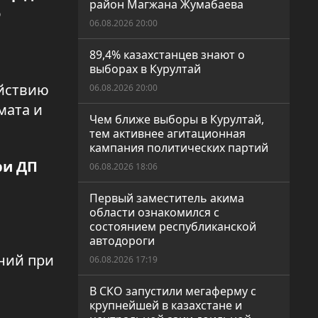
район Магжана Жумабаева
о
06.08.2026 20:00
89,4% казахстанцев знают о
выборах в Курултай
ействию
06.08.2026 20:00
мата и
Чем ближе выборы в Курултай,
тем активнее агитационная
кампания политических партий
ри ДП
06.08.2026 18:06
Первый заместитель акима
области ознакомился с
состоянием республиканской
автодороги
ний при
06.08.2026 17:19
В СКО запустили мегаферму с
крупнейшей в казахстане и