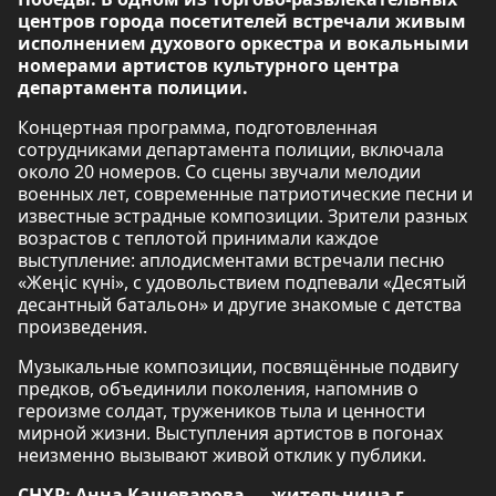
центров города посетителей встречали живым
исполнением духового оркестра и вокальными
номерами артистов культурного центра
департамента полиции.
Концертная программа, подготовленная
сотрудниками департамента полиции, включала
около 20 номеров. Со сцены звучали мелодии
военных лет, современные патриотические песни и
известные эстрадные композиции. Зрители разных
возрастов с теплотой принимали каждое
выступление: аплодисментами встречали песню
«Жеңіс күні», с удовольствием подпевали «Десятый
десантный батальон» и другие знакомые с детства
произведения.
Музыкальные композиции, посвящённые подвигу
предков, объединили поколения, напомнив о
героизме солдат, тружеников тыла и ценности
мирной жизни. Выступления артистов в погонах
неизменно вызывают живой отклик у публики.
СНХР: Анна Кашеварова — жительница г.