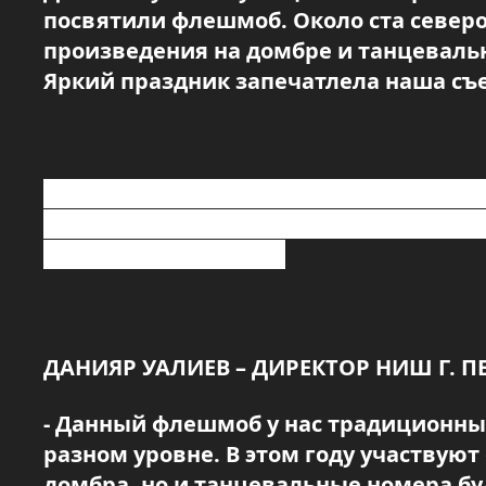
посвятили флешмоб. Около ста север
произведения на домбре и танцеваль
Яркий праздник запечатлела наша съ
Такой флешмоб проводится во всех НИШ 
воспитание молодежи, пропаганда свящ
молодежи к искусству.
ДАНИЯР УАЛИЕВ – ДИРЕКТОР НИШ Г. 
- Данный флешмоб у нас традиционный
разном уровне. В этом году участвуют 
домбра, но и танцевальные номера бу