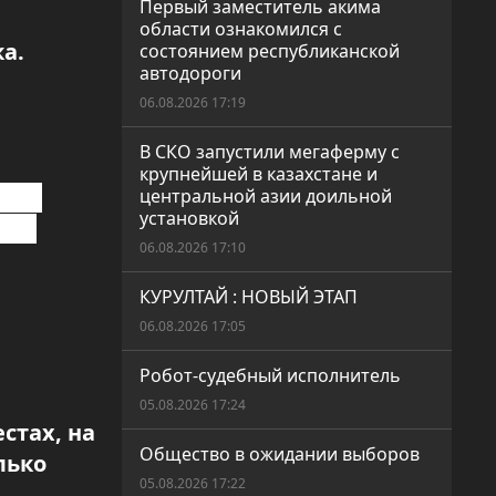
Первый заместитель акима
области ознакомился с
а.
состоянием республиканской
автодороги
06.08.2026 17:19
В СКО запустили мегаферму с
крупнейшей в казахстане и
ское
центральной азии доильной
установкой
тие
06.08.2026 17:10
КУРУЛТАЙ : НОВЫЙ ЭТАП
06.08.2026 17:05
Робот-судебный исполнитель
05.08.2026 17:24
стах, на
Общество в ожидании выборов
лько
05.08.2026 17:22