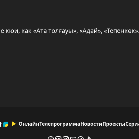
кюи, как «Ата толғауы», «Адай», «Тепенкөк»
Онлайн
Телепрограмма
Новости
Проекты
Сери