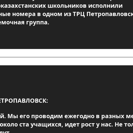
оказахстанских школьников исполнили
ные номера в одном из ТРЦ Петропавловск
емочная группа.
страны. Главная цель проекта – патриотиче
енного национального инструмента и приви
ПЕТРОПАВЛОВСК:
. Мы его проводим ежегодно в разных ме
около ста учащихся, идет рост у нас. Не то
дут.