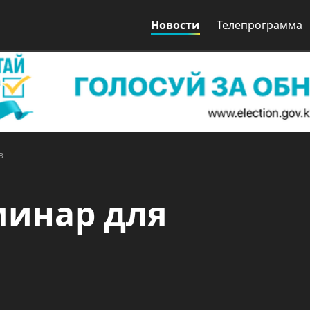
Новости
Телепрограмма
в
инар для