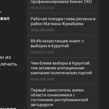
профинансировали бизнес СКО
06.08.2026 20:04
-
овал
Рабочая поездка главы региона в
район Магжана Жумабаева
06.08.2026 20:00
89,4% казахстанцев знают о
выборах в Курултай
06.08.2026 20:00
ин из
Чем ближе выборы в Курултай,
 лечить
тем активнее агитационная
кампания политических партий
06.08.2026 18:06
Первый заместитель акима
области ознакомился с
состоянием республиканской
автодороги