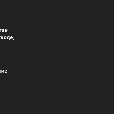
15 лет институту медиации в
Казахстане
05.08.2026 17:10
так
Курултай как основа молодежных
ходе,
инициатив
05.08.2026 17:00
Общественная безопасность
региона
04.08.2026 20:22
ние
Новый облик парка в
Айыртауском районе
04.08.2026 20:20
Чистый город — чистое сердце
04.08.2026 17:32