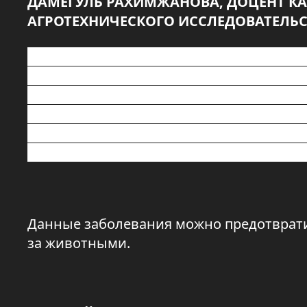
ДАМЕГУЛЬ РАХИМЖАНОВА, ДОЦЕНТ К
АГРОТЕХНИЧЕСКОГО ИССЛЕДОВАТЕЛЬСК
- Я хочу рассказать о некоторых про
обмена веществ. В частности не секр
имеют проблемы с таким заболеванием 
диагностировать? Как его самое главн
современными данными об этой пробле
ветеринарными врачами данного рег
Данные заболевания можно предотвратит
за животными.