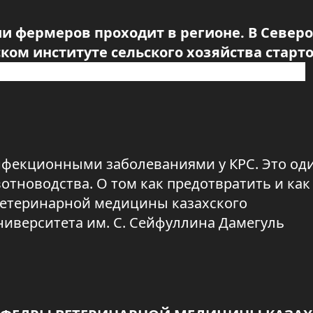
фермеров проходит в регионе. В Северо
ком институте сельского хозяйства старт
теринарных врачей. Лекторы прибыли из
нфекционными заболеваниями у КРС. Это од
отноводства. О том как предотвратить и как
ветеринарной медицины казахского
ниверситета им. С. Сейфуллина Дамегуль