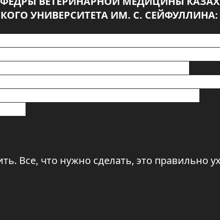
АФЕДРЫ ВЕТЕРИНАРНОЙ МЕДИЦИНЫ КАЗА
ОГО УНИВЕРСИТЕТА ИМ. С. СЕЙФУЛЛИНА:
блемах связанных с заболеваниями, патоло
ет, что даже мировые производители моло
как Кетоз. Как его лечить? Как его
ое профилактировать? Вот об этом и связ
ме я хотела бы сегодня поделиться с
иона.
ь. Все, что нужно сделать, это правильно у