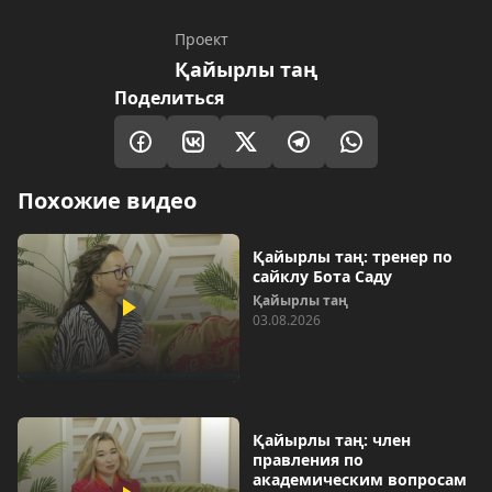
Проект
Қайырлы таң
Поделиться
Похожие видео
Қайырлы таң: тренер по
сайклу Бота Саду
Қайырлы таң
03.08.2026
Қайырлы таң: член
правления по
академическим вопросам