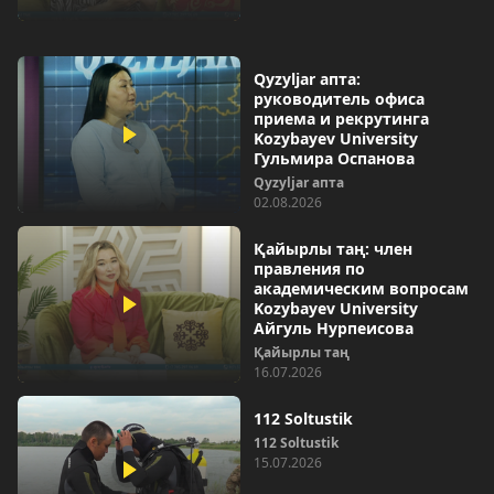
Qyzyljar апта:
руководитель офиса
приема и рекрутинга
Kozybayev University
Гульмира Оспанова
Qyzyljar апта
02.08.2026
Қайырлы таң: член
правления по
академическим вопросам
Kozybayev University
Айгуль Нурпеисова
Қайырлы таң
16.07.2026
112 Soltustik
112 Soltustik
15.07.2026