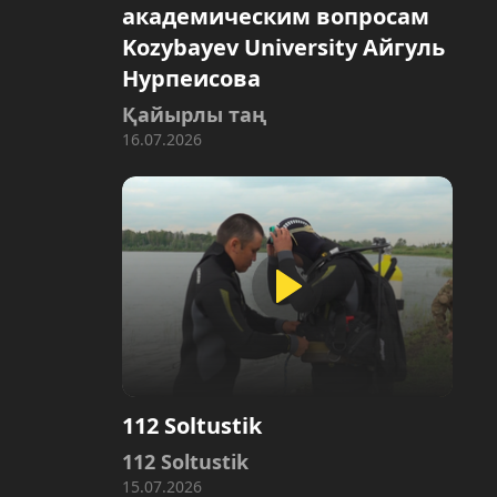
академическим вопросам
Kozybayev University Айгуль
Нурпеисова
Қайырлы таң
16.07.2026
112 Soltustik
112 Soltustik
15.07.2026