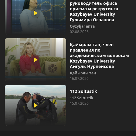
руководитель офиса
приема и рекрутинга
Kozybayev University
Гульмира Оспанова
Qyzyljar апта
02.08.2026
Қайырлы таң: член
правления по
академическим вопросам
Kozybayev University
Айгуль Нурпеисова
Қайырлы таң
16.07.2026
112 Soltustik
112 Soltustik
15.07.2026