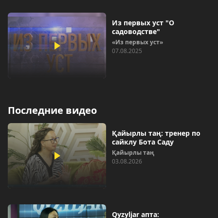
Из первых уст "О
садоводстве"
«Из первых уст»
07.08.2025
Последние видео
Қайырлы таң: тренер по
сайклу Бота Саду
Қайырлы таң
03.08.2026
Qyzyljar апта: