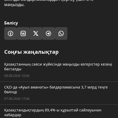
маңызды.
Бөлісу
Соңғы жаңалықтар
Қазақстанның саяси жүйесінде маңызды өзгерістер кезеңі
басталды
09.08.2026 10:00
СҚО-да «Ауыл аманаты» бағдарламасына 3,7 млрд теңге
бөлінді
07.08.2026 17:04
Қазақстандықтардың 89,4%-ы құрылтай сайлауынан
хабардар