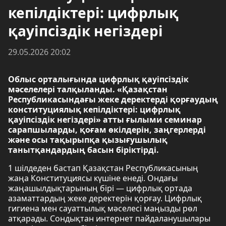
кепілдіктері: цифрлық
қауіпсіздік негіздері
29.05.2026 20:02
Облыс орталығында цифрлық қауіпсіздік
мәселелері талқыланды. «Қазақстан
Республикасындағы жеке деректерді қорғаудың
конституциялық кепілдіктері: цифрлық
қауіпсіздік негіздері» атты ғылыми семинар
сарапшыларды, қоғам өкілдерін, заңгерлерді
және осы тақырыпқа қызығушылық
танытқандардың басын біріктірді.
1 шілдеден бастап Қазақстан Республикасының
жаңа Конституциясы күшіне енеді. Ондағы
жаңашылдықтарының бірі — цифрлық ортада
азаматтардың жеке деректерін қорғау. Цифрлық
гигиена мен сауаттылық мәселесі маңызды рөл
атқарады. Сондықтан интернет пайдаланушылары