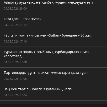
Айыртау ауданындағы саябақ күрделі жөндеуден өтті
04.08.2026 20:00
Таза қала – таза жүрек
04.08.2026 17:12
«Sultan» компаниясы мен «Sultan» брендіне – 30 жыл
04.08.2026 17:10
Тұрмыстық зорлық-зомбылық құрбандарына көмек
көрсетіледі
04.08.2026 17:08
Партиялардың үгіт-насихат жұмыстары қыза түсті
04.08.2026 17:06
Заң мен тәртіп – қауіпсіз қоғамның негізі
04.08.2026 17:04