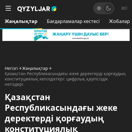
RU
Жаңалықтар
Бағдарламалар кестесі
Жобалар
Негізгі
Жаңалықтар
Қазақстан Республикасындағы жеке деректерді қорғаудың
конституциялық кепілдіктері: цифрлық қауіпсіздік
негіздері
Қазақстан
Республикасындағы жеке
деректерді қорғаудың
конституциялық