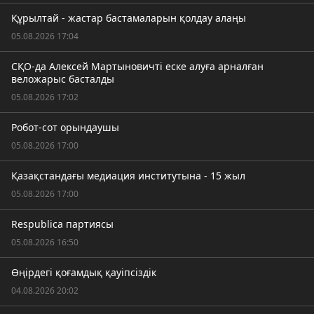
Құрылтай - жастар бастамаларын қолдау алаңы
05.08.2026 17:04
СҚО-да Алексей Мартыновичті еске алуға арналған
веложарыс басталды
05.08.2026 17:02
Робот-сот орындаушы
05.08.2026 17:00
Қазақстандағы медиация институтына - 15 жыл
05.08.2026 17:00
Respublica партиясы
05.08.2026 16:50
Өңірдегі қоғамдық қауіпсіздік
04.08.2026 20:02