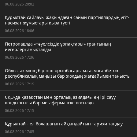
06.08.2026 20:02
Құрылтай сайлауы жақындаған сайын партиялардың үгіт-
насихат жұмыстары қыза түсті
06.08.2026 18:06
Петропавлда «тәуелсіздік ұрпақтары» грантының
иегерлері анықталды
06.08.2026 17:36
Облыс әкімінің бірінші орынбасары м.тасмағанбетов
республикалық маңызы бар жолдың жағдайымен танысты
06.08.2026 17:19
СҚО-да қазақстан мен орталық азиядағы ең ірі сауу
қондырғысы бар мегаферма іске қосылды
06.08.2026 17:15
Құрылтай - ел болашағын айқындайтын тарихи таңдау
06.08.2026 17:05