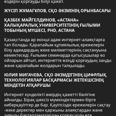
өздерін қорғауды білуі қажет.
ЖҮСІП ЖҰМАГҰЛОВ, СҚО ӘКІМІНІҢ ОРЫНБАСАРЫ
ҚАЗБЕК МАЙГЕЛДИНОВ, «АСТАНА»
ХАЛЫҚАРАЛЫҚ УНИВЕРСИТЕТІНІҢ ҒЫЛЫМИ
ТОБЫНЫҢ МҮШЕСІ, PHD, АСТАНА
Қазақстанда әр екінші адам интернет-алаяқтарға
тап болады. Қарапайым құпиялылық ережелерін
білу адамдардың жеке мәліметтерінің сақтануына
көмектеседі. Ғылыми семинарда қатысушылар өз
ойларын айтып, интернетте өзіңді қорғаудың заңды
және қарапайым жолдарын талқылады.
ЮЛИЯ МИГАЧЕВА, СҚО ӘКІМДІГІНІҢ ЦИФРЛЫҚ
ТЕХНОЛОГИЯЛАР БАСҚАРМАСЫ ЖЕТЕКШСІНІҢ
МІНДЕТІН АТҚАРУШЫ
Интернет күнделікті өмірдің қажетті бөлігіне
айналды. Бірақ шексіз мүмкіндіктермен бірге
киберқауіптер де бар. Қауіпсіздік ережелерін сақтау
-жеке деректер мен қаржыны алаяқтардан және
зиянды бағдарламалардан қорғау үшін өте